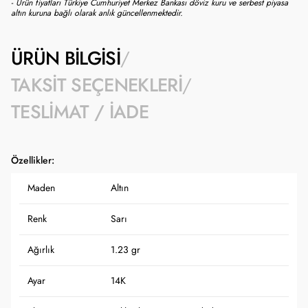
- Ürün fiyatları Türkiye Cumhuriyet Merkez Bankası döviz kuru ve serbest piyasa
altın kuruna bağlı olarak anlık güncellenmektedir.
ÜRÜN BILGISI
TAKSIT SEÇENEKLERI
TESLIMAT / İADE
Özellikler:
Maden
Altın
Renk
Sarı
Ağırlık
1.23 gr
Ayar
14K