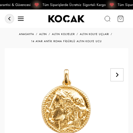
rantisi & Güvencesi
Tüm Siparişlerde Ücretsiz Sigortalı Kargo
Tüm Sipari
ANASAYFA
ALTIN
ALTIN KOLYELER
ALTIN KOLYE UÇLARI
14 AYAR ANTIK ROMA FIGÜRLÜ ALTIN KOLYE UCU