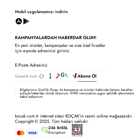
Mobil uygulamamızı indirin
KAMPANYALARDAN HABERDAR OLUN!
En yeni ürünler, kampanyalar ve size özel fırsatlar
için e-posta adresinizi giriniz.
Abone Ol
Bilgilerimin
Gizlilik Onayı ile kampanya ve ürünler hakkında iletişim kanalları
yoluyla haberdar olmak istiyorum.
KVKK mevzuatına uygun şekilde işlenmesini
kabul ediyorum.
kocak.com.tr internet sitesi KOÇAK'ın resmi online mağazasıdır.
Copyright © 2025. Tüm hakları saklıdır.
256 BitSSL
Encryption