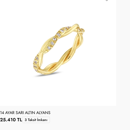
14 AYAR SARI ALTIN ALYANS
14 
25.410 TL
47
3 Taksit İmkanı