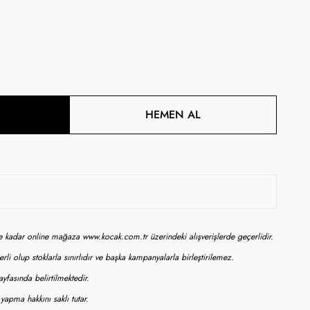
HEMEN AL
a
ne kadar online mağaza www.kocak.com.tr üzerindeki alışverişlerde geçerlidir.
rli olup stoklarla sınırlıdır ve başka kampanyalarla birleştirilemez.
yfasında belirtilmektedir.
apma hakkını saklı tutar.