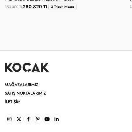
280.320 TL
350.400 TL
3 Taksit İmkanı
7
MAĞAZALARIMIZ
SATIŞ NOKTALARIMIZ
İLETIŞIM