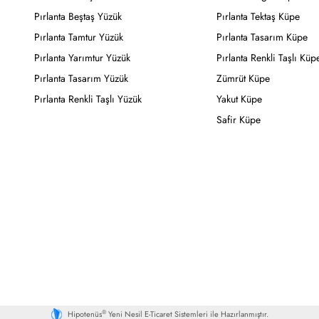
Pırlanta Beştaş Yüzük
Pırlanta Tektaş Küpe
Pırlanta Tamtur Yüzük
Pırlanta Tasarım Küpe
Pırlanta Yarımtur Yüzük
Pırlanta Renkli Taşlı Küp
Pırlanta Tasarım Yüzük
Zümrüt Küpe
Pırlanta Renkli Taşlı Yüzük
Yakut Küpe
Safir Küpe
®
Hipotenüs
Yeni Nesil E-Ticaret Sistemleri ile Hazırlanmıştır.