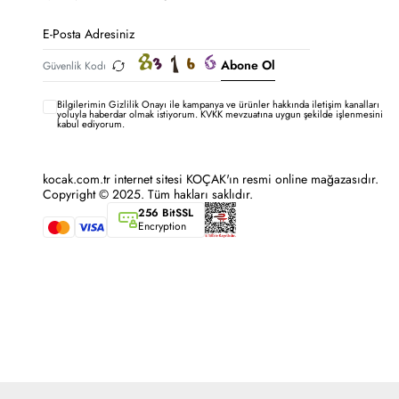
Abone Ol
Bilgilerimin
Gizlilik Onayı ile kampanya ve ürünler hakkında iletişim kanalları
yoluyla haberdar olmak istiyorum.
KVKK mevzuatına uygun şekilde işlenmesini
kabul ediyorum.
kocak.com.tr internet sitesi KOÇAK'ın resmi online mağazasıdır.
Copyright © 2025. Tüm hakları saklıdır.
256 BitSSL
Encryption