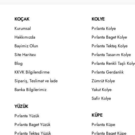
KOÇAK
KOLYE
Kurumsal
Pırlanta Kolye
Hakkımızda
Pırlanta Baget Kolye
Bayimiz Olun
Pırlanta Tektaş Kolye
Site Haritası
Pırlanta Tasarım Kolye
Blog
Pırlanta Renkli Taşlı Koly
KKVK Bilgilendirme
Pırlanta Gerdanlık
Sipariş, Teslimat ve İade
Zümrüt Kolye
Banka Bilgilerimiz
Yakut Kolye
Safir Kolye
YÜZÜK
KÜPE
Pırlanta Yüzük
Pırlanta Baget Yüzük
Pırlanta Küpe
Pırlanta Tektaş Yüzük
Pırlanta Baget Küpe