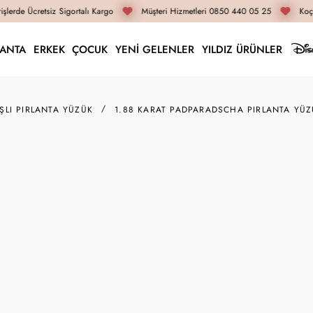
lerde Ücretsiz Sigortalı Kargo
Müşteri Hizmetleri 0850 440 05 25
Koça
LANTA
ERKEK
ÇOCUK
YENİ GELENLER
YILDIZ ÜRÜNLER
AŞLI PIRLANTA YÜZÜK
1.88 KARAT PADPARADSCHA PIRLANTA YÜ
RZ05668
1.88 Karat PadParads
61.490 TL
46.120 TL
İnternete Özel Fiyat