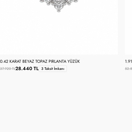
0.42 KARAT BEYAZ TOPAZ PIRLANTA YÜZÜK
1.9
28.440 TL
37.920 TL
3 Taksit İmkanı
52.8