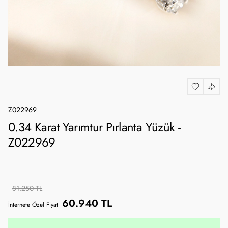
Z022969
0.34 Karat Yarımtur Pırlanta Yüzük -
Z022969
81.250 TL
60.940 TL
İnternete Özel Fiyat