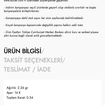
www.kocak.com.tr üzerindeki alışverişlerde geçerlidir.
- İndirim kampanyası seçili ürünlerde geçerli olup stoklarla sınırlıdır ve başka
kampanyalarla birleştirilemez.
- Kampanyaya dahil stok sayısı her ürün sayfasında belirtilmektedir.
- Koçak kampanya kapsamında değişiklik yapma hakkını saklı tutar.
- Ürün fiyatları Türkiye Cumhuriyet Merkez Bankası döviz kuru ve serbest piyasa
altın kuruna bağlı olarak anlık güncellenmektedir.
ÜRÜN BILGISI
TAKSIT SEÇENEKLERI
TESLIMAT / İADE
Ağırlık: 2.26 gr
Ayar: 14 K
Toplam Karat: 0.34