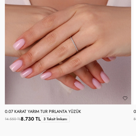
0.07 KARAT YARIM TUR PIRLANTA YÜZÜK
0
8.730 TL
14.550 TL
3 Taksit İmkanı
8