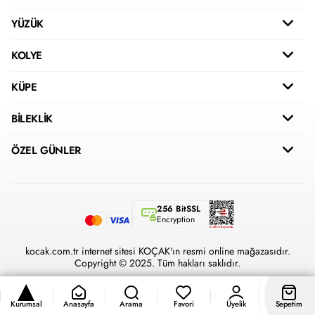
YÜZÜK
KOLYE
KÜPE
BİLEKLİK
ÖZEL GÜNLER
256 BitSSL
Encryption
kocak.com.tr internet sitesi KOÇAK'ın resmi online mağazasıdır.
Copyright © 2025. Tüm hakları saklıdır.
Kurumsal
Anasayfa
Arama
Favori
Üyelik
Sepetim
®
Hipotenüs
Yeni Nesil E-Ticaret Sistemleri ile Hazırlanmıştır.