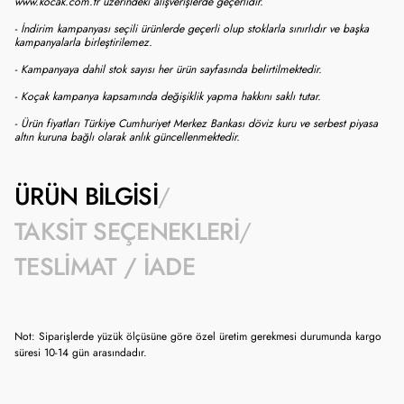
www.kocak.com.tr üzerindeki alışverişlerde geçerlidir.
- İndirim kampanyası seçili ürünlerde geçerli olup stoklarla sınırlıdır ve başka
kampanyalarla birleştirilemez.
- Kampanyaya dahil stok sayısı her ürün sayfasında belirtilmektedir.
- Koçak kampanya kapsamında değişiklik yapma hakkını saklı tutar.
- Ürün fiyatları Türkiye Cumhuriyet Merkez Bankası döviz kuru ve serbest piyasa
altın kuruna bağlı olarak anlık güncellenmektedir.
ÜRÜN BILGISI
TAKSIT SEÇENEKLERI
TESLIMAT / İADE
Not: Siparişlerde yüzük ölçüsüne göre özel üretim gerekmesi durumunda kargo
süresi 10-14 gün arasındadır.