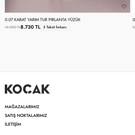
0.07 KARAT YARIM TUR PIRLANTA YÜZÜK
0
8.730 TL
14.550 TL
3 Taksit İmkanı
8
MAĞAZALARIMIZ
SATIŞ NOKTALARIMIZ
İLETIŞIM