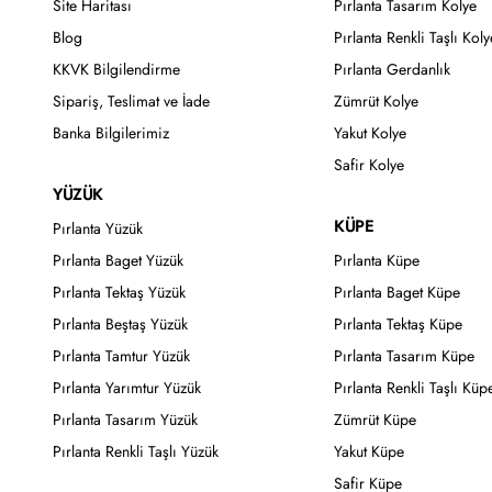
Site Haritası
Pırlanta Tasarım Kolye
Blog
Pırlanta Renkli Taşlı Koly
KKVK Bilgilendirme
Pırlanta Gerdanlık
Sipariş, Teslimat ve İade
Zümrüt Kolye
Banka Bilgilerimiz
Yakut Kolye
Safir Kolye
YÜZÜK
KÜPE
Pırlanta Yüzük
Pırlanta Baget Yüzük
Pırlanta Küpe
Pırlanta Tektaş Yüzük
Pırlanta Baget Küpe
Pırlanta Beştaş Yüzük
Pırlanta Tektaş Küpe
Pırlanta Tamtur Yüzük
Pırlanta Tasarım Küpe
Pırlanta Yarımtur Yüzük
Pırlanta Renkli Taşlı Küp
Pırlanta Tasarım Yüzük
Zümrüt Küpe
Pırlanta Renkli Taşlı Yüzük
Yakut Küpe
Safir Küpe