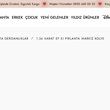
lerde Ücretsiz Sigortalı Kargo
Müşteri Hizmetleri 0850 440 05 25
Koça
LANTA
ERKEK
ÇOCUK
YENİ GELENLER
YILDIZ ÜRÜNLER
TA GERDANLIKLAR
1.36 KARAT EF SI PIRLANTA MARKIZ KOLYE
VL02442
1.36 Karat EF SI Pırl