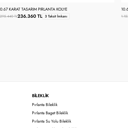
0.67 KARAT TASARIM PIRLANTA KOLYE
10.
236.360 TL
295.440 TL
3 Taksit İmkanı
1.15
BİLEKLİK
Pırlanta Bileklik
Pırlanta Baget Bileklik
Pırlanta Su Yolu Bileklik