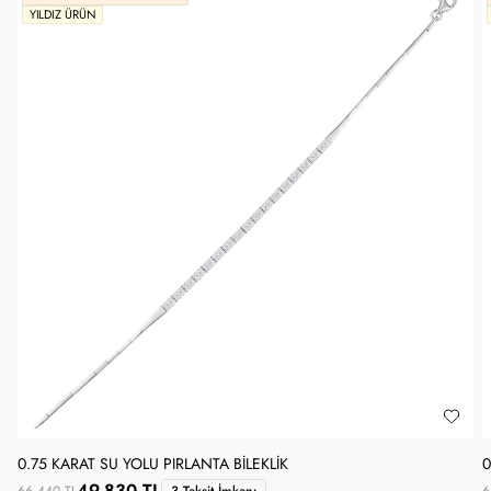
YILDIZ ÜRÜN
0.75 KARAT SU YOLU PIRLANTA BILEKLIK
0
49.830 TL