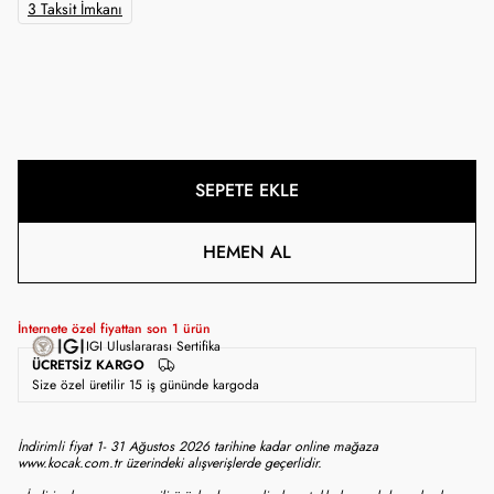
3 Taksit İmkanı
SEPETE EKLE
HEMEN AL
İnternete özel fiyattan son
1
ürün
IGI Uluslararası Sertifika
ÜCRETSIZ KARGO
Size özel üretilir 15 iş gününde kargoda
İndirimli fiyat 1- 31 Ağustos 2026 tarihine kadar online mağaza
www.kocak.com.tr üzerindeki alışverişlerde geçerlidir.