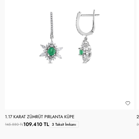
1.17 KARAT ZÜMRÜT PIRLANTA KÜPE
2
109.410 TL
145.880 TL
3 Taksit İmkanı
3