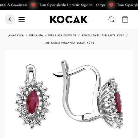
tisi & Güvencesi
Tüm Siparişlerde Ücretsiz Sigortalı Kargo
Tüm Siparişle
ANASAYFA
PIRLANTA
PIRLANTA KÜPELER
RENKLI TAŞLI PIRLANTA KÜPE
1.08 KARAT PIRLANTA YAKUT KÜPE