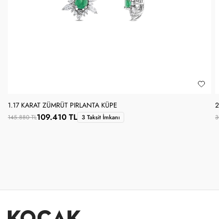
1.17 KARAT ZÜMRÜT PIRLANTA KÜPE
2
109.410 TL
145.880 TL
3 Taksit İmkanı
3