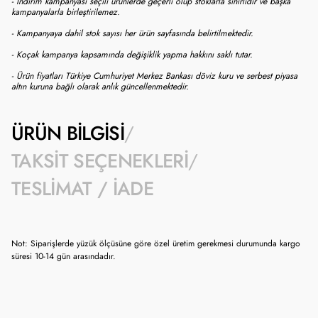
- İndirim kampanyası seçili ürünlerde geçerli olup stoklarla sınırlıdır ve başka
kampanyalarla birleştirilemez.
- Kampanyaya dahil stok sayısı her ürün sayfasında belirtilmektedir.
- Koçak kampanya kapsamında değişiklik yapma hakkını saklı tutar.
- Ürün fiyatları Türkiye Cumhuriyet Merkez Bankası döviz kuru ve serbest piyasa
altın kuruna bağlı olarak anlık güncellenmektedir.
ÜRÜN BILGISI
TAKSIT SEÇENEKLERI
TESLIMAT / İADE
Not: Siparişlerde yüzük ölçüsüne göre özel üretim gerekmesi durumunda kargo
süresi 10-14 gün arasındadır.