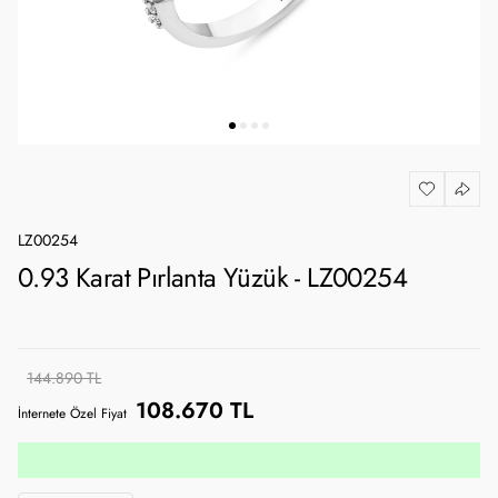
LZ00254
0.93 Karat Pırlanta Yüzük - LZ00254
144.890 TL
108.670 TL
İnternete Özel Fiyat