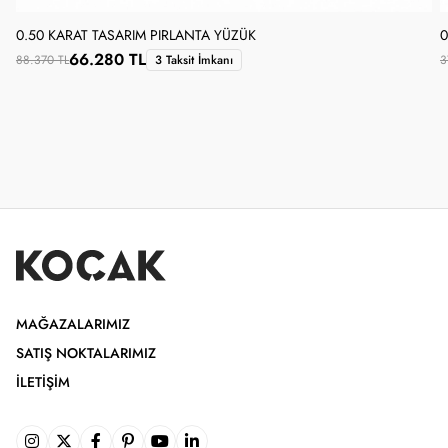
0.50 KARAT TASARIM PIRLANTA YÜZÜK
0
66.280 TL
88.370 TL
3 Taksit İmkanı
3
MAĞAZALARIMIZ
SATIŞ NOKTALARIMIZ
İLETIŞIM