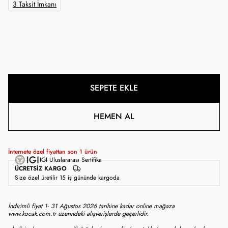
3 Taksit İmkanı
SEPETE EKLE
HEMEN AL
İnternete özel fiyattan son
1
ürün
IGI Uluslararası Sertifika
ÜCRETSIZ KARGO
Size özel üretilir 15 iş gününde kargoda
İndirimli fiyat 1- 31 Ağustos 2026 tarihine kadar online mağaza
www.kocak.com.tr üzerindeki alışverişlerde geçerlidir.