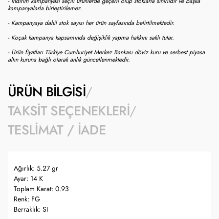
- İndirim kampanyası seçili ürünlerde geçerli olup stoklarla sınırlıdır ve başka
kampanyalarla birleştirilemez.
- Kampanyaya dahil stok sayısı her ürün sayfasında belirtilmektedir.
- Koçak kampanya kapsamında değişiklik yapma hakkını saklı tutar.
- Ürün fiyatları Türkiye Cumhuriyet Merkez Bankası döviz kuru ve serbest piyasa
altın kuruna bağlı olarak anlık güncellenmektedir.
ÜRÜN BILGISI
TAKSIT SEÇENEKLERI
TESLIMAT / İADE
Ağırlık: 5.27 gr
Ayar: 14 K
Toplam Karat: 0.93
Renk: FG
Berraklık: SI