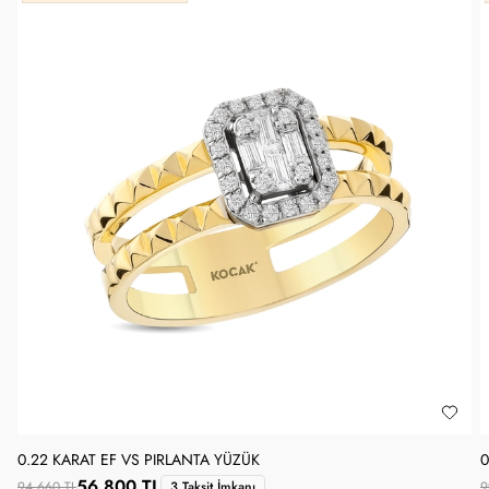
0.22 KARAT EF VS PIRLANTA YÜZÜK
0
56.800 TL
94.660 TL
3 Taksit İmkanı
9