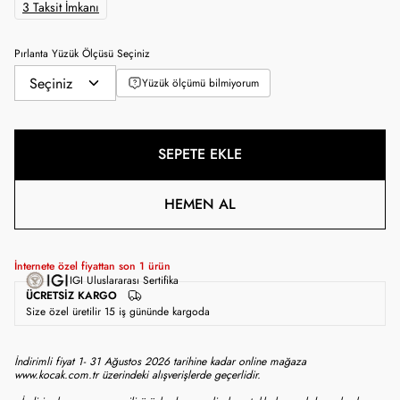
3 Taksit İmkanı
Pırlanta Yüzük Ölçüsü Seçiniz
Yüzük ölçümü bilmiyorum
SEPETE EKLE
HEMEN AL
İnternete özel fiyattan son
1
ürün
IGI Uluslararası Sertifika
ÜCRETSIZ KARGO
Size özel üretilir 15 iş gününde kargoda
İndirimli fiyat 1- 31 Ağustos 2026 tarihine kadar online mağaza
www.kocak.com.tr üzerindeki alışverişlerde geçerlidir.