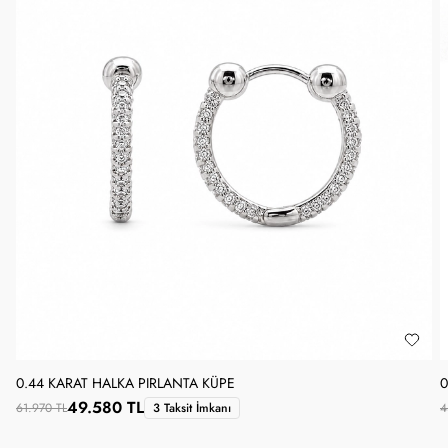
0.44 KARAT HALKA PIRLANTA KÜPE
0
49.580 TL
61.970 TL
3 Taksit İmkanı
4