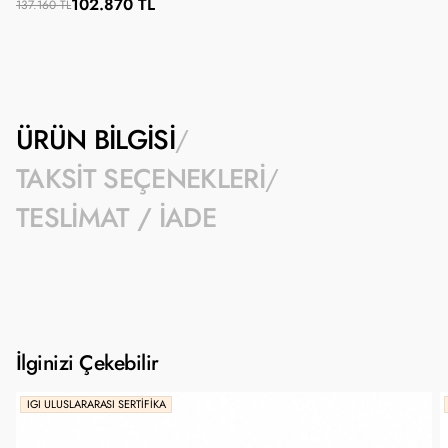
102.870 TL
137.160 TL
ÜRÜN BILGISI
TAKSIT SEÇENEKLERI
TESLIMAT / İADE
İlginizi Çekebilir
IGI ULUSLARARASI SERTIFIKA