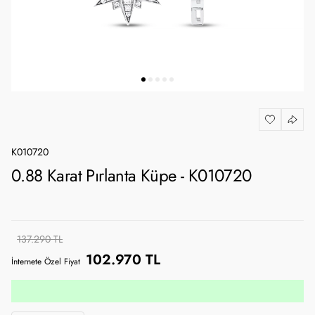
K010720
0.88 Karat Pırlanta Küpe - K010720
137.290 TL
102.970 TL
İnternete Özel Fiyat