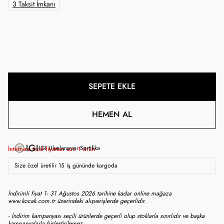
3 Taksit İmkanı
SEPETE EKLE
HEMEN AL
IGI Uluslararası Sertifika
İnternete özel fiyattan son
1
ürün
Size özel üretilir 15 iş gününde kargoda
İndirimli fiyat 1- 31 Ağustos 2026 tarihine kadar online mağaza
www.kocak.com.tr üzerindeki alışverişlerde geçerlidir.
- İndirim kampanyası seçili ürünlerde geçerli olup stoklarla sınırlıdır ve başka
kampanyalarla birleştirilemez.