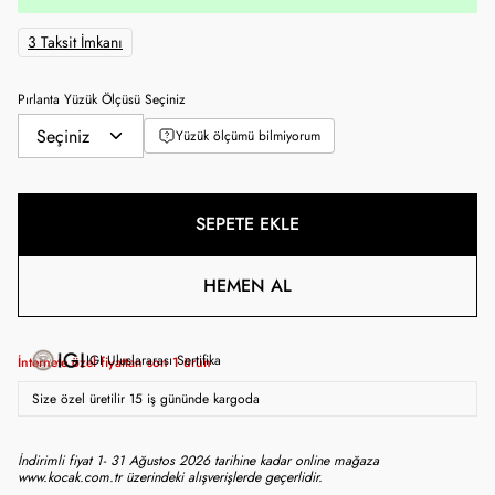
3 Taksit İmkanı
Pırlanta Yüzük Ölçüsü Seçiniz
Yüzük ölçümü bilmiyorum
SEPETE EKLE
HEMEN AL
IGI Uluslararası Sertifika
İnternete özel fiyattan son
1
ürün
Size özel üretilir 15 iş gününde kargoda
İndirimli fiyat 1- 31 Ağustos 2026 tarihine kadar online mağaza
www.kocak.com.tr üzerindeki alışverişlerde geçerlidir.