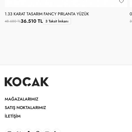
1.33 KARAT TASARIM FANCY PIRLANTA YÜZÜK
0
36.510 TL
48.680 TL
3 Taksit İmkanı
3
MAĞAZALARIMIZ
SATIŞ NOKTALARIMIZ
İLETIŞIM