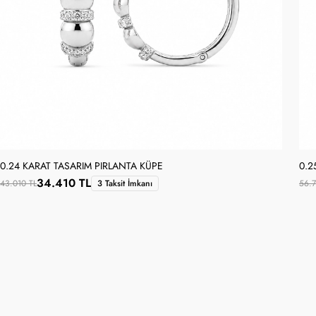
0.24 KARAT TASARIM PIRLANTA KÜPE
0.2
34.410 TL
43.010 TL
3 Taksit İmkanı
56.7