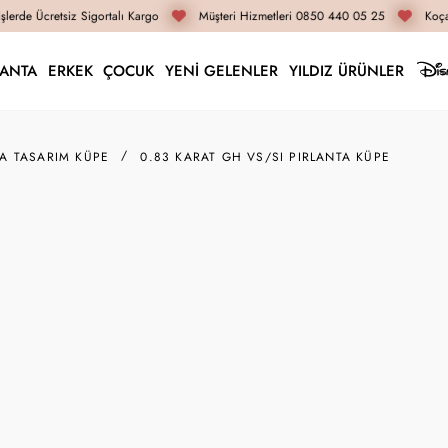
lerde Ücretsiz Sigortalı Kargo
Müşteri Hizmetleri 0850 440 05 25
Koçak
LANTA
ERKEK
ÇOCUK
YENİ GELENLER
YILDIZ ÜRÜNLER
TA TASARIM KÜPE
0.83 KARAT GH VS/SI PIRLANTA KÜPE
K007480
0.83 Karat GH VS/SI 
168.270 TL
126.210 TL
İnternete Özel Fiyat