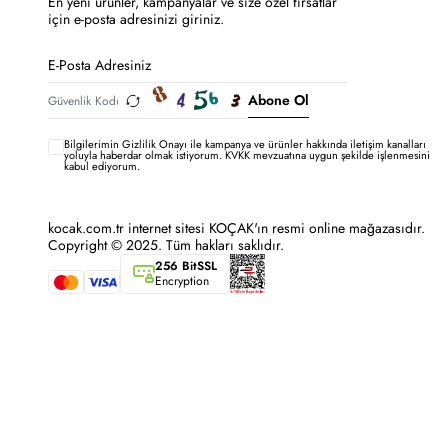
En yeni ürünler, kampanyalar ve size özel fırsatlar
için e-posta adresinizi giriniz.
Abone Ol
Bilgilerimin
Gizlilik Onayı ile kampanya ve ürünler hakkında iletişim kanalları
yoluyla haberdar olmak istiyorum.
KVKK mevzuatına uygun şekilde işlenmesini
kabul ediyorum.
kocak.com.tr internet sitesi KOÇAK'ın resmi online mağazasıdır.
Copyright © 2025. Tüm hakları saklıdır.
256 BitSSL
Encryption