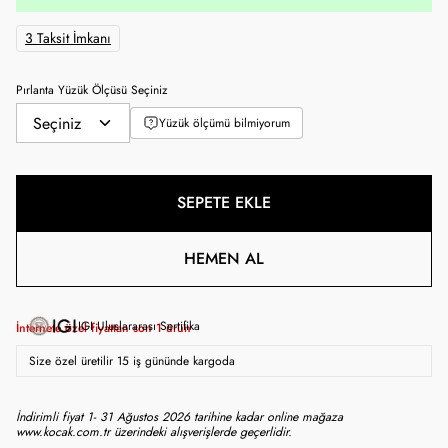
3 Taksit İmkanı
Pırlanta Yüzük Ölçüsü Seçiniz
Yüzük ölçümü bilmiyorum
SEPETE EKLE
HEMEN AL
IGI Uluslararası Sertifika
İnternete özel fiyattan son
1
ürün
Size özel üretilir 15 iş gününde kargoda
İndirimli fiyat 1- 31 Ağustos 2026 tarihine kadar online mağaza
www.kocak.com.tr üzerindeki alışverişlerde geçerlidir.