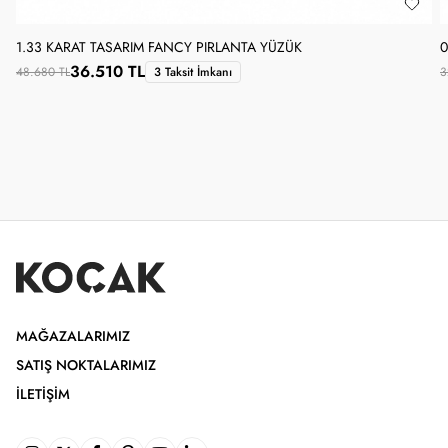
1.33 KARAT TASARIM FANCY PIRLANTA YÜZÜK
0
36.510 TL
48.680 TL
3 Taksit İmkanı
3
MAĞAZALARIMIZ
SATIŞ NOKTALARIMIZ
İLETIŞIM