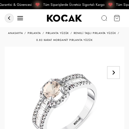
arantisi & Güvencesi
Tüm Siparişlerde Ücretsiz Sigortalı Kargo
Tüm Sipar
ANASAYFA
PIRLANTA
PIRLANTA YÜZÜK
RENKLI TAŞLI PIRLANTA YÜZÜK
0.83 KARAT MORGANIT PIRLANTA YÜZÜK