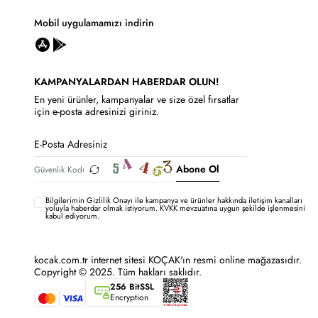
Mobil uygulamamızı indirin
KAMPANYALARDAN HABERDAR OLUN!
En yeni ürünler, kampanyalar ve size özel fırsatlar
için e-posta adresinizi giriniz.
Abone Ol
Bilgilerimin
Gizlilik Onayı ile kampanya ve ürünler hakkında iletişim kanalları
yoluyla haberdar olmak istiyorum.
KVKK mevzuatına uygun şekilde işlenmesini
kabul ediyorum.
kocak.com.tr internet sitesi KOÇAK'ın resmi online mağazasıdır.
Copyright © 2025. Tüm hakları saklıdır.
256 BitSSL
Encryption