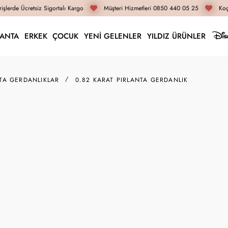
şlerde Ücretsiz Sigortalı Kargo
Müşteri Hizmetleri 0850 440 05 25
Koça
LANTA
ERKEK
ÇOCUK
YENİ GELENLER
YILDIZ ÜRÜNLER
TA GERDANLIKLAR
0.82 KARAT PIRLANTA GERDANLIK
VL02003
0.82 Karat Pırlanta G