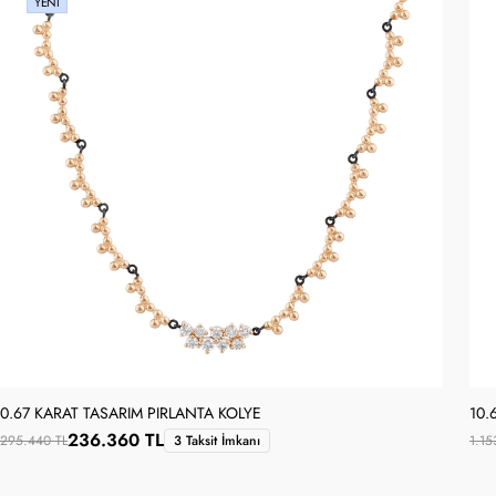
YENI
0.67 KARAT TASARIM PIRLANTA KOLYE
10.
236.360 TL
295.440 TL
3 Taksit İmkanı
1.15