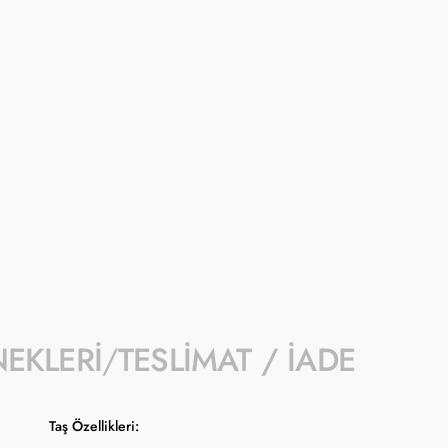
İndirimli fiyat 1- 31 Ağustos 2026 tarihi
- İndirim kampanyası seçili ürünlerde geçe
- Kampanyaya dahil stok sayısı her ürün sa
- Koçak kampanya kapsamında değişiklik y
- Ürün fiyatları Türkiye Cumhuriyet Merkez
güncellenmektedir.
NEKLERI
TESLIMAT / İADE
Taş Özellikleri: