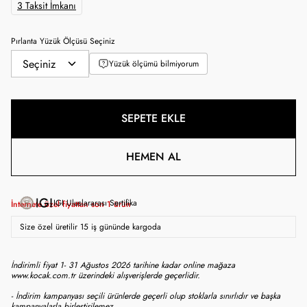
3 Taksit İmkanı
Pırlanta Yüzük Ölçüsü Seçiniz
Yüzük ölçümü bilmiyorum
SEPETE EKLE
HEMEN AL
IGI Uluslararası Sertifika
İnternete özel fiyattan son
1
ürün
Size özel üretilir 15 iş gününde kargoda
İndirimli fiyat 1- 31 Ağustos 2026 tarihine kadar online mağaza
www.kocak.com.tr üzerindeki alışverişlerde geçerlidir.
- İndirim kampanyası seçili ürünlerde geçerli olup stoklarla sınırlıdır ve başka
kampanyalarla birleştirilemez.