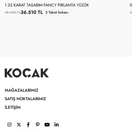
1.33 KARAT TASARIM FANCY PIRLANTA YÜZÜK
0
36.510 TL
48.680 TL
3 Taksit İmkanı
3
MAĞAZALARIMIZ
SATIŞ NOKTALARIMIZ
İLETIŞIM