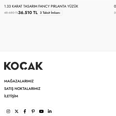
1.33 KARAT TASARIM FANCY PIRLANTA YÜZÜK
0
36.510 TL
48.680 TL
3 Taksit İmkanı
3
MAĞAZALARIMIZ
SATIŞ NOKTALARIMIZ
İLETIŞIM