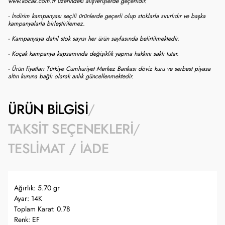
www.kocak.com.tr üzerindeki alışverişlerde geçerlidir.
- İndirim kampanyası seçili ürünlerde geçerli olup stoklarla sınırlıdır ve başka
kampanyalarla birleştirilemez.
- Kampanyaya dahil stok sayısı her ürün sayfasında belirtilmektedir.
- Koçak kampanya kapsamında değişiklik yapma hakkını saklı tutar.
- Ürün fiyatları Türkiye Cumhuriyet Merkez Bankası döviz kuru ve serbest piyasa
altın kuruna bağlı olarak anlık güncellenmektedir.
ÜRÜN BILGISI
TAKSIT SEÇENEKLERI
TESLIMAT / İADE
Ağırlık: 5.70 gr
Ayar: 14K
Toplam Karat: 0.78
Renk: EF