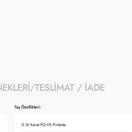
İndirimli f
üzerindeki a
- İndirim ka
kampanyalar
- Kampanyay
- Koçak kam
- Ürün fiya
kuruna bağl
NEKLERI
TESLIMAT / İADE
Taş Özellikleri:
0.16 Karat FG-VS Pırlanta