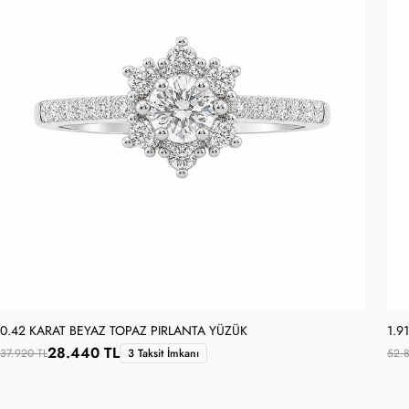
0.42 KARAT BEYAZ TOPAZ PIRLANTA YÜZÜK
1.9
28.440 TL
37.920 TL
3 Taksit İmkanı
52.8