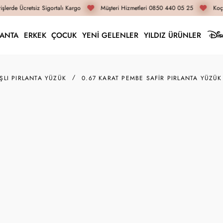
lerde Ücretsiz Sigortalı Kargo
Müşteri Hizmetleri 0850 440 05 25
Koça
LANTA
ERKEK
ÇOCUK
YENİ GELENLER
YILDIZ ÜRÜNLER
AŞLI PIRLANTA YÜZÜK
0.67 KARAT PEMBE SAFIR PIRLANTA YÜZÜK
RZ05278
0.67 K
RZ05
53.700 
İnternete Öz