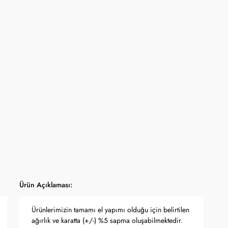
iyat 1- 31 Ağustos 2026 tarihine kadar online mağaza www.kocak.com.tr
lışverişlerde geçerlidir.
mpanyası seçili ürünlerde geçerli olup stoklarla sınırlıdır ve başka
la birleştirilemez.
a dahil stok sayısı her ürün sayfasında belirtilmektedir.
panya kapsamında değişiklik yapma hakkını saklı tutar.
tları Türkiye Cumhuriyet Merkez Bankası döviz kuru ve serbest piyasa altın
ı olarak anlık güncellenmektedir.
Ürün Açıklaması:
Ürünlerimizin tamamı el yapımı olduğu için belirtilen
ağırlık ve karatta (+/-) %5 sapma oluşabilmektedir.