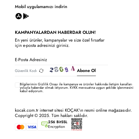
Mobil uygulamamızı indirin
KAMPANYALARDAN HABERDAR OLUN!
En yeni ürünler, kampanyalar ve size özel fırsatlar
için e-posta adresinizi giriniz.
Abone Ol
Bilgilerimin
Gizlilik Onayı ile kampanya ve ürünler hakkında iletişim kanalları
yoluyla haberdar olmak istiyorum.
KVKK mevzuatına uygun şekilde işlenmesini
kabul ediyorum.
kocak.com.tr internet sitesi KOÇAK'ın resmi online mağazasıdır.
Copyright © 2025. Tüm hakları saklıdır.
256 BitSSL
Encryption