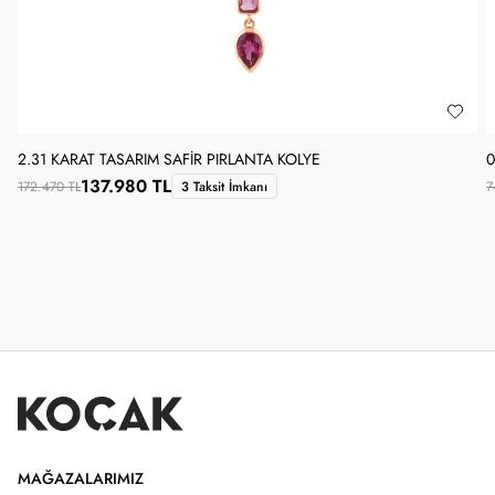
2.31 KARAT TASARIM SAFIR PIRLANTA KOLYE
0
137.980 TL
172.470 TL
3 Taksit İmkanı
7
MAĞAZALARIMIZ