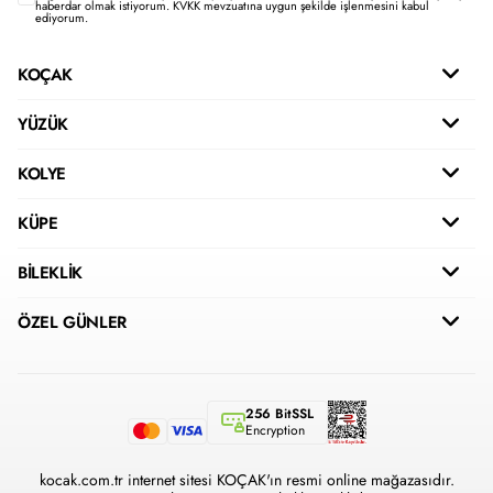
haberdar olmak istiyorum.
KVKK mevzuatına uygun şekilde işlenmesini kabul
ediyorum.
KOÇAK
YÜZÜK
KOLYE
KÜPE
BİLEKLİK
ÖZEL GÜNLER
256 BitSSL
Encryption
kocak.com.tr internet sitesi KOÇAK'ın resmi online mağazasıdır.