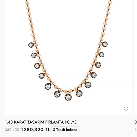
1.43 KARAT TASARIM PIRLANTA KOLYE
0
280.320 TL
350.400 TL
3 Taksit İmkanı
6