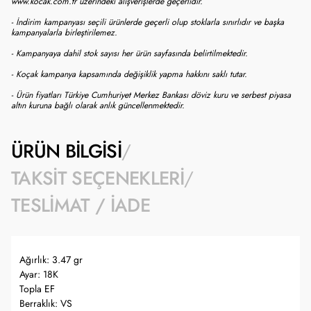
www.kocak.com.tr üzerindeki alışverişlerde geçerlidir.
- İndirim kampanyası seçili ürünlerde geçerli olup stoklarla sınırlıdır ve başka
kampanyalarla birleştirilemez.
- Kampanyaya dahil stok sayısı her ürün sayfasında belirtilmektedir.
- Koçak kampanya kapsamında değişiklik yapma hakkını saklı tutar.
- Ürün fiyatları Türkiye Cumhuriyet Merkez Bankası döviz kuru ve serbest piyasa
altın kuruna bağlı olarak anlık güncellenmektedir.
ÜRÜN BILGISI
TAKSIT SEÇENEKLERI
TESLIMAT / İADE
Ağırlık: 3.47 gr
Ayar: 18K
Topla EF
Berraklık: VS