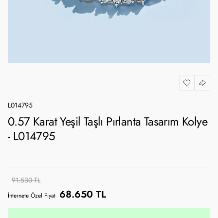
L014795
0.57 Karat Yeşil Taşlı Pırlanta Tasarım Kolye
- L014795
91.530 TL
68.650 TL
İnternete Özel Fiyat