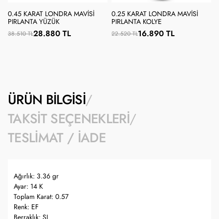
0.45 KARAT LONDRA MAVISI
0.25 KARAT LONDRA MAVISI
PIRLANTA YÜZÜK
PIRLANTA KOLYE
28.880 TL
16.890 TL
38.510 TL
22.520 TL
ÜRÜN BILGISI
TAKSIT SEÇENEKLERI
TESLIMAT / İADE
Ağırlık: 3.36 gr
Ayar: 14 K
Toplam Karat: 0.57
Renk: EF
Berraklık: SI