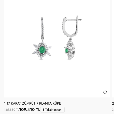
1.17 KARAT ZÜMRÜT PIRLANTA KÜPE
2
109.410 TL
145.880 TL
3 Taksit İmkanı
3