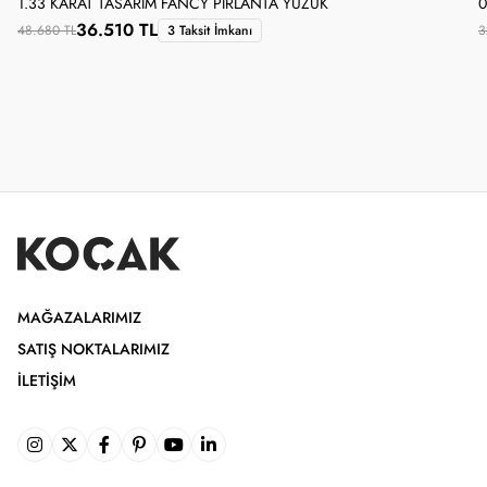
1.33 KARAT TASARIM FANCY PIRLANTA YÜZÜK
0
36.510 TL
48.680 TL
3 Taksit İmkanı
3
MAĞAZALARIMIZ
SATIŞ NOKTALARIMIZ
İLETIŞIM