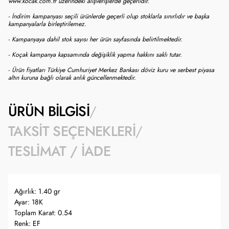
www.kocak.com.tr üzerindeki alışverişlerde geçerlidir.
- İndirim kampanyası seçili ürünlerde geçerli olup stoklarla sınırlıdır ve başka
kampanyalarla birleştirilemez.
- Kampanyaya dahil stok sayısı her ürün sayfasında belirtilmektedir.
- Koçak kampanya kapsamında değişiklik yapma hakkını saklı tutar.
- Ürün fiyatları Türkiye Cumhuriyet Merkez Bankası döviz kuru ve serbest piyasa
altın kuruna bağlı olarak anlık güncellenmektedir.
ÜRÜN BILGISI
TAKSIT SEÇENEKLERI
TESLIMAT / İADE
Ağırlık: 1.40 gr
Ayar: 18K
Toplam Karat: 0.54
Renk: EF