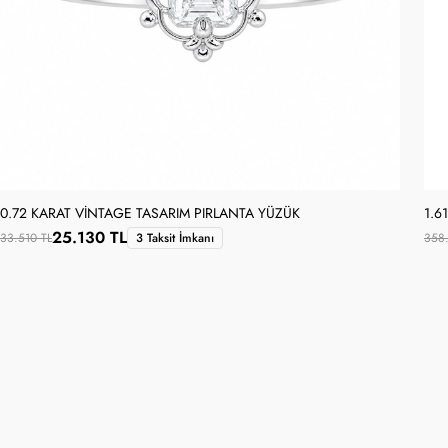
0.72 KARAT VINTAGE TASARIM PIRLANTA YÜZÜK
1.6
25.130 TL
33.510 TL
3 Taksit İmkanı
358.