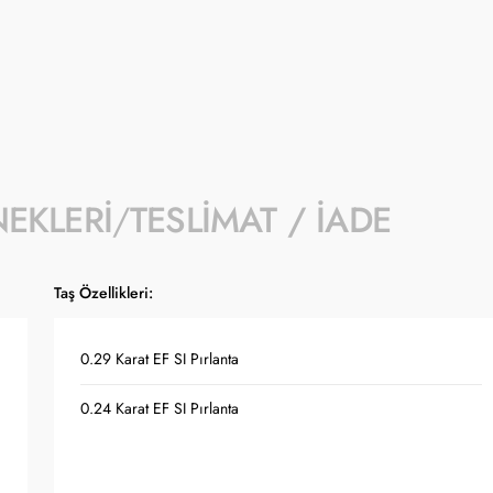
- Kampanyaya dahil stok sayısı her ürün sa
- Koçak kampanya kapsamında değişiklik y
- Ürün fiyatları Türkiye Cumhuriyet Merkez
güncellenmektedir.
NEKLERI
TESLIMAT / İADE
Taş Özellikleri:
0.29 Karat EF SI Pırlanta
0.24 Karat EF SI Pırlanta