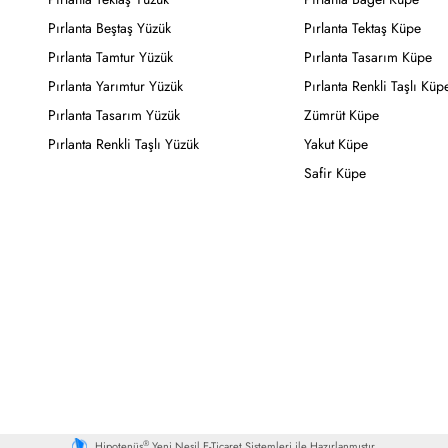
Pırlanta Beştaş Yüzük
Pırlanta Tektaş Küpe
Pırlanta Tamtur Yüzük
Pırlanta Tasarım Küpe
Pırlanta Yarımtur Yüzük
Pırlanta Renkli Taşlı Küp
Pırlanta Tasarım Yüzük
Zümrüt Küpe
Pırlanta Renkli Taşlı Yüzük
Yakut Küpe
Safir Küpe
®
Hipotenüs
Yeni Nesil E-Ticaret Sistemleri ile Hazırlanmıştır.