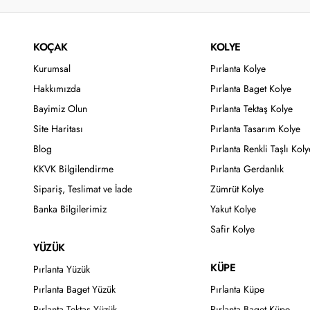
KOÇAK
KOLYE
Kurumsal
Pırlanta Kolye
Hakkımızda
Pırlanta Baget Kolye
Bayimiz Olun
Pırlanta Tektaş Kolye
Site Haritası
Pırlanta Tasarım Kolye
Blog
Pırlanta Renkli Taşlı Koly
KKVK Bilgilendirme
Pırlanta Gerdanlık
Sipariş, Teslimat ve İade
Zümrüt Kolye
Banka Bilgilerimiz
Yakut Kolye
Safir Kolye
YÜZÜK
KÜPE
Pırlanta Yüzük
Pırlanta Baget Yüzük
Pırlanta Küpe
Pırlanta Tektaş Yüzük
Pırlanta Baget Küpe