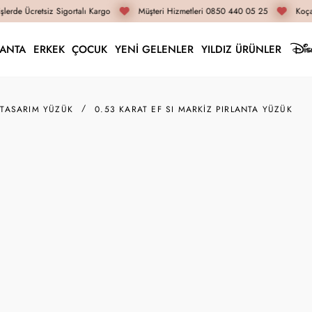
lerde Ücretsiz Sigortalı Kargo
Müşteri Hizmetleri 0850 440 05 25
Koçak
LANTA
ERKEK
ÇOCUK
YENİ GELENLER
YILDIZ ÜRÜNLER
 TASARIM YÜZÜK
0.53 KARAT EF SI MARKIZ PIRLANTA YÜZÜK
VZ10622
0.53 Karat EF SI Mark
79.970 TL
59.980 TL
İnternete Özel Fiyat