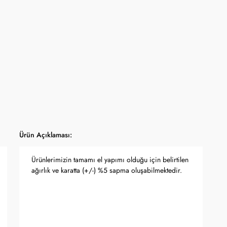
yfasında belirtilmektedir.
apma hakkını saklı tutar.
 Bankası döviz kuru ve serbest piyasa altın kuruna bağlı olarak anlık
Ürün Açıklaması:
Ürünlerimizin tamamı el yapımı olduğu için belirtilen
ağırlık ve karatta (+/-) %5 sapma oluşabilmektedir.