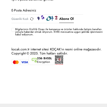
Abone Ol
Bilgilerimin
Gizlilik Onayı ile kampanya ve ürünler hakkında iletişim kanalları
yoluyla haberdar olmak istiyorum.
KVKK mevzuatına uygun şekilde işlenmesini
kabul ediyorum.
kocak.com.tr internet sitesi KOÇAK'ın resmi online mağazasıdır.
Copyright © 2025. Tüm hakları saklıdır.
256 BitSSL
Encryption