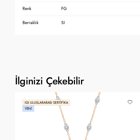
Renk
FG
Berraklık
SI
İlginizi Çekebilir
IGI ULUSLARARASI SERTIFIKA
YENI