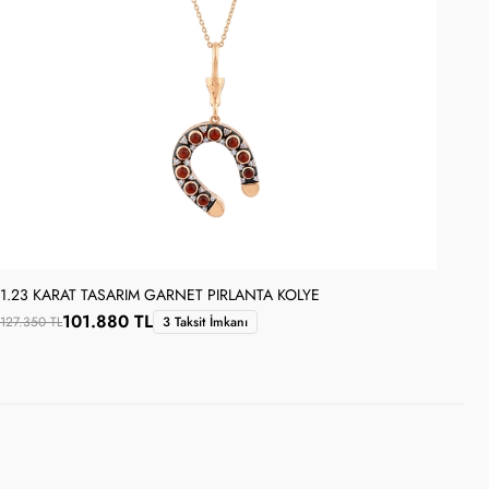
1.23 KARAT TASARIM GARNET PIRLANTA KOLYE
0.5
101.880 TL
127.350 TL
3 Taksit İmkanı
46.6