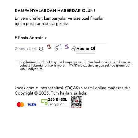
KAMPANYALARDAN HABERDAR OLUN!
En yeni ürünler, kampanyalar ve size özel fırsatlar
için e-posta adresinizi giriniz.
Abone Ol
Bilgilerimin
Gizlilik Onayı ile kampanya ve ürünler hakkında iletişim kanalları
yoluyla haberdar olmak istiyorum.
KVKK mevzuatına uygun şekilde işlenmesini
kabul ediyorum.
kocak.com.tr internet sitesi KOÇAK'ın resmi online mağazasıdır.
Copyright © 2025. Tüm hakları saklıdır.
256 BitSSL
Encryption