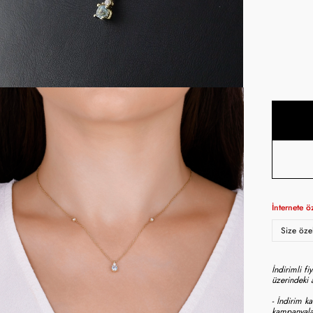
İnternete ö
Size özel
İndirimli f
üzerindeki a
- İndirim ka
kampanyalar