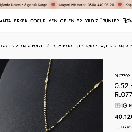
lerde Ücretsiz Sigortalı Kargo
Müşteri Hizmetleri 0850 440 05 25
Koçak
LANTA
ERKEK
ÇOCUK
YENİ GELENLER
YILDIZ ÜRÜNLER
 TAŞLI PIRLANTA KOLYE
0.52 KARAT SKY TOPAZ TAŞLI PIRLANTA 
RL07709
0.52 K
RL07
I
40.12
3 Taksit