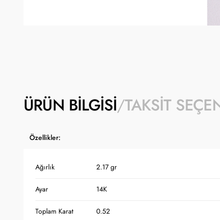
ÜRÜN BILGISI
TAKSIT SEÇE
Özellikler:
Ağırlık
2.17 gr
Ayar
14K
Toplam Karat
0.52