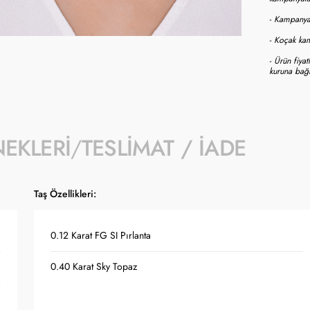
- Kampanyay
- Koçak kam
- Ürün fiya
kuruna bağl
NEKLERI
TESLIMAT / İADE
Taş Özellikleri:
0.12 Karat FG SI Pırlanta
0.40 Karat Sky Topaz