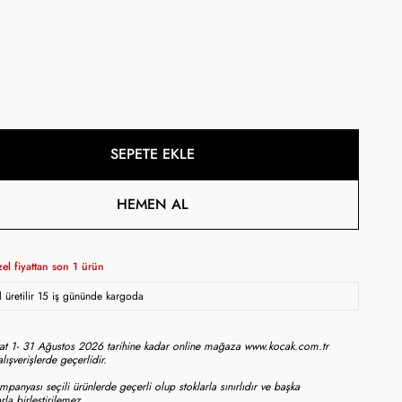
SEPETE EKLE
HEMEN AL
zel fiyattan son
1
ürün
 üretilir 15 iş gününde kargoda
iyat 1- 31 Ağustos 2026 tarihine kadar online mağaza www.kocak.com.tr
lışverişlerde geçerlidir.
mpanyası seçili ürünlerde geçerli olup stoklarla sınırlıdır ve başka
la birleştirilemez.