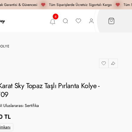
 Garantisi & Güvencesi
Tüm Siparişlerde Ücretsiz Sigortalı Kargo
Tüm Si
KOLYE
arat Sky Topaz Taşlı Pırlanta Kolye -
709
GI Uluslararası Sertifika
0 TL
 İmkanı