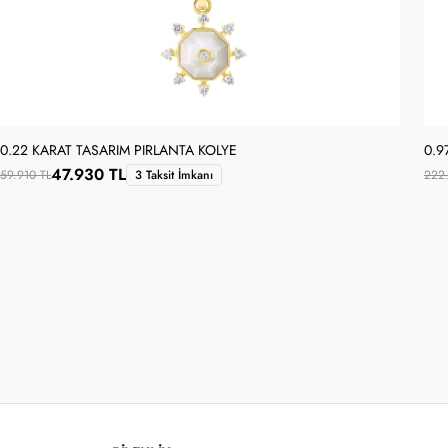
0.22 KARAT TASARIM PIRLANTA KOLYE
0.9
47.930 TL
59.910 TL
3 Taksit İmkanı
222