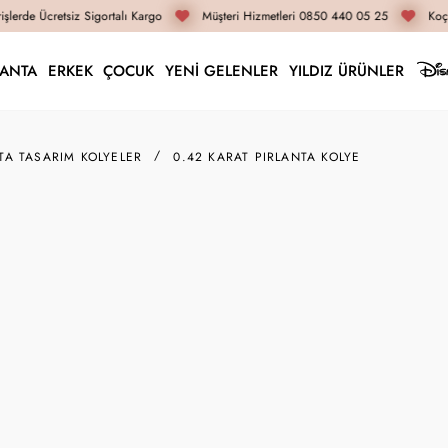
şlerde Ücretsiz Sigortalı Kargo
Müşteri Hizmetleri 0850 440 05 25
Koça
LANTA
ERKEK
ÇOCUK
YENİ GELENLER
YILDIZ ÜRÜNLER
TA TASARIM KOLYELER
0.42 KARAT PIRLANTA KOLYE
DL00218
0.42 Karat Pırlanta K
54.500 TL
40.880 TL
İnternete Özel Fiyat