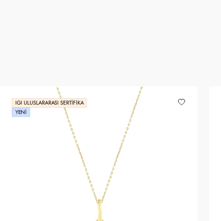
IGI ULUSLARARASI SERTIFIKA
YENI