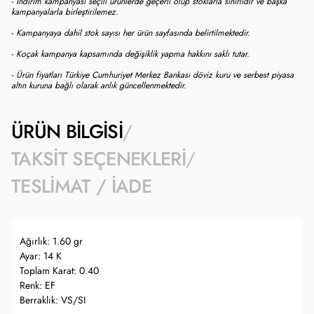
- İndirim kampanyası seçili ürünlerde geçerli olup stoklarla sınırlıdır ve başka
kampanyalarla birleştirilemez.
- Kampanyaya dahil stok sayısı her ürün sayfasında belirtilmektedir.
- Koçak kampanya kapsamında değişiklik yapma hakkını saklı tutar.
- Ürün fiyatları Türkiye Cumhuriyet Merkez Bankası döviz kuru ve serbest piyasa
altın kuruna bağlı olarak anlık güncellenmektedir.
ÜRÜN BILGISI
TAKSIT SEÇENEKLERI
TESLIMAT / İADE
Ağırlık: 1.60 gr
Ayar: 14 K
Toplam Karat: 0.40
Renk: EF
Berraklık: VS/SI