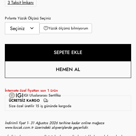
3 Taksit İmkanı
Pırlanta Yüzük Ölçüsü Seçiniz
Yüzük ölçümü bilmiyorum
SEPETE EKLE
HEMEN AL
İnternete özel fiyattan son
1
ürün
IGI Uluslararası Sertifika
ÜCRETSIZ KARGO
Size özel üretilir 15 iş gününde kargoda
İndirimli fiyat 1- 31 Ağustos 2026 tarihine kadar online mağaza
www.kocak.com.tr üzerindeki alışverişlerde geçerlidir.