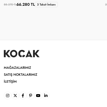
66.280 TL
88.370 TL
3 Taksit İmkanı
3
MAĞAZALARIMIZ
SATIŞ NOKTALARIMIZ
İLETIŞIM