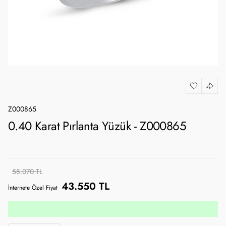
Z000865
0.40 Karat Pırlanta Yüzük - Z000865
58.070 TL
43.550 TL
İnternete Özel Fiyat