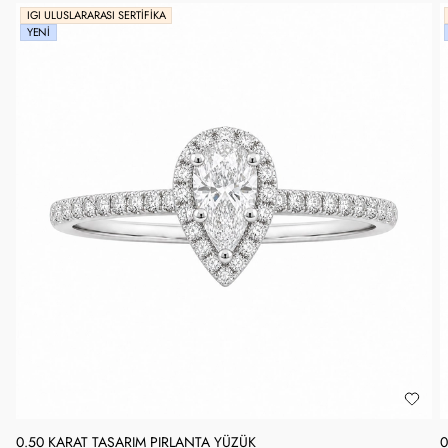
IGI ULUSLARARASI SERTIFIKA
YENI
0.50 KARAT TASARIM PIRLANTA YÜZÜK
0