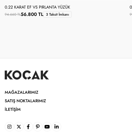
0.22 KARAT EF VS PIRLANTA YÜZÜK
0
56.800 TL
94.660 TL
3 Taksit İmkanı
9
MAĞAZALARIMIZ
SATIŞ NOKTALARIMIZ
İLETIŞIM