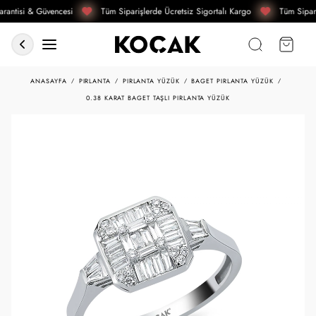
rantisi & Güvencesi
Tüm Siparişlerde Ücretsiz Sigortalı Kargo
Tüm Sipari
ANASAYFA
PIRLANTA
PIRLANTA YÜZÜK
BAGET PIRLANTA YÜZÜK
0.38 KARAT BAGET TAŞLI PIRLANTA YÜZÜK