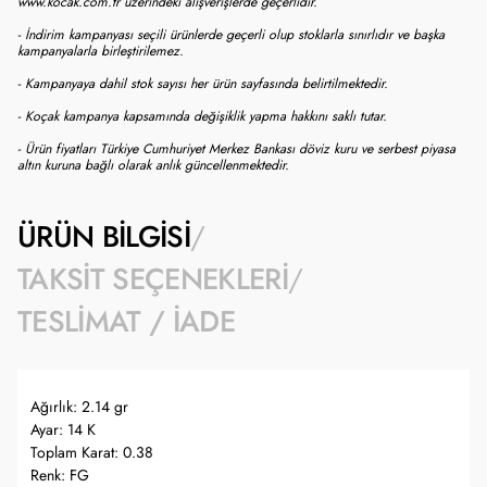
www.kocak.com.tr üzerindeki alışverişlerde geçerlidir.
- İndirim kampanyası seçili ürünlerde geçerli olup stoklarla sınırlıdır ve başka
kampanyalarla birleştirilemez.
- Kampanyaya dahil stok sayısı her ürün sayfasında belirtilmektedir.
- Koçak kampanya kapsamında değişiklik yapma hakkını saklı tutar.
- Ürün fiyatları Türkiye Cumhuriyet Merkez Bankası döviz kuru ve serbest piyasa
altın kuruna bağlı olarak anlık güncellenmektedir.
ÜRÜN BILGISI
TAKSIT SEÇENEKLERI
TESLIMAT / İADE
Ağırlık: 2.14 gr
Ayar: 14 K
Toplam Karat: 0.38
Renk: FG