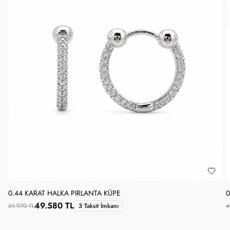
0.44 KARAT HALKA PIRLANTA KÜPE
0
49.580 TL
61.970 TL
3 Taksit İmkanı
4