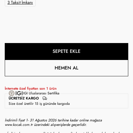
3 Taksit İmkanı
SEPETE EKLE
HEMEN AL
İnternete özel fiyattan son
1
ürün
IGI Uluslararası Sertifika
ÜCRETSIZ KARGO
Size özel üretilir 15 iş gününde kargoda
İndirimli fiyat 1- 31 Ağustos 2026 tarihine kadar online mağaza
www.kocak.com.tr üzerindeki alışverişlerde geçerlidir.