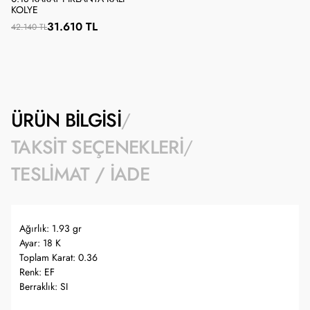
KOLYE
31.610 TL
42.140 TL
ÜRÜN BILGISI
TAKSIT SEÇENEKLERI
TESLIMAT / İADE
Ağırlık: 1.93 gr
Ayar: 18 K
Toplam Karat: 0.36
Renk: EF
Berraklık: SI