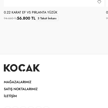
0.22 KARAT EF VS PIRLANTA YÜZÜK
0
56.800 TL
94.660 TL
3 Taksit İmkanı
9
MAĞAZALARIMIZ
SATIŞ NOKTALARIMIZ
İLETIŞIM