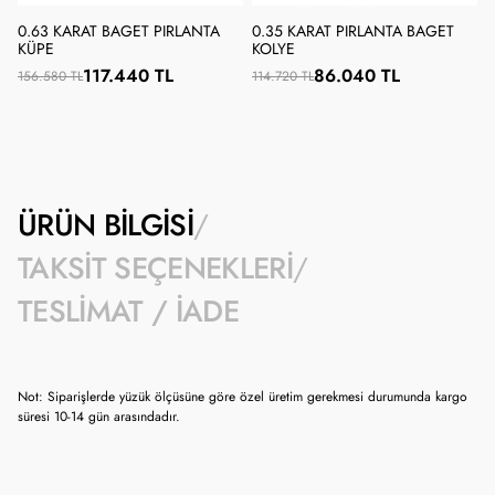
0.63 KARAT BAGET PIRLANTA
0.35 KARAT PIRLANTA BAGET
KÜPE
KOLYE
117.440 TL
86.040 TL
156.580 TL
114.720 TL
ÜRÜN BILGISI
TAKSIT SEÇENEKLERI
TESLIMAT / İADE
Not: Siparişlerde yüzük ölçüsüne göre özel üretim gerekmesi durumunda kargo
süresi 10-14 gün arasındadır.