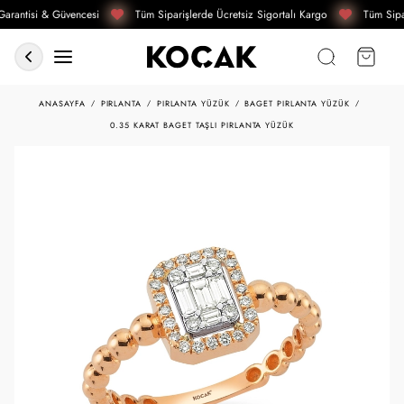
arantisi & Güvencesi
Tüm Siparişlerde Ücretsiz Sigortalı Kargo
Tüm Sipar
ANASAYFA
PIRLANTA
PIRLANTA YÜZÜK
BAGET PIRLANTA YÜZÜK
0.35 KARAT BAGET TAŞLI PIRLANTA YÜZÜK