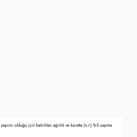
ne kadar online mağaza www.kocak.com.tr üzerindeki alışverişlerde geçerlidir.
rli olup stoklarla sınırlıdır ve başka kampanyalarla birleştirilemez.
yfasında belirtilmektedir.
apma hakkını saklı tutar.
 Bankası döviz kuru ve serbest piyasa altın kuruna bağlı olarak anlık
yapımı olduğu için belirtilen ağırlık ve karatta (+/-) %5 sapma