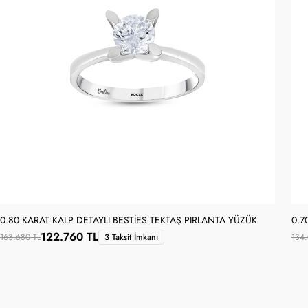
0.80 KARAT KALP DETAYLI BESTIES TEKTAŞ PIRLANTA YÜZÜK
0.7
122.760 TL
163.680 TL
3 Taksit İmkanı
134.