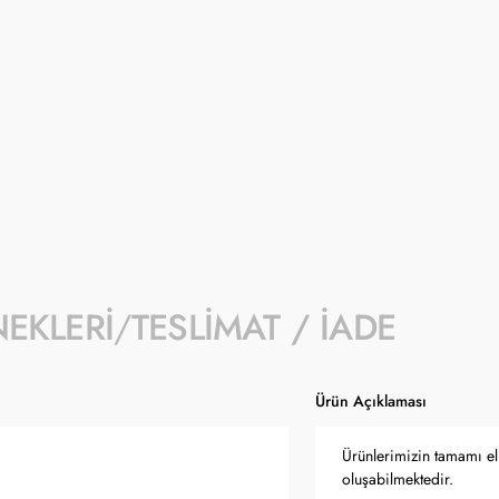
İndirimli fiyat 1- 31 Ağustos 2026 tarihi
- İndirim kampanyası seçili ürünlerde geçe
- Kampanyaya dahil stok sayısı her ürün sa
- Koçak kampanya kapsamında değişiklik y
- Ürün fiyatları Türkiye Cumhuriyet Merkez
güncellenmektedir.
NEKLERI
TESLIMAT / İADE
Ürün Açıklaması
Ürünlerimizin tamamı el 
oluşabilmektedir.