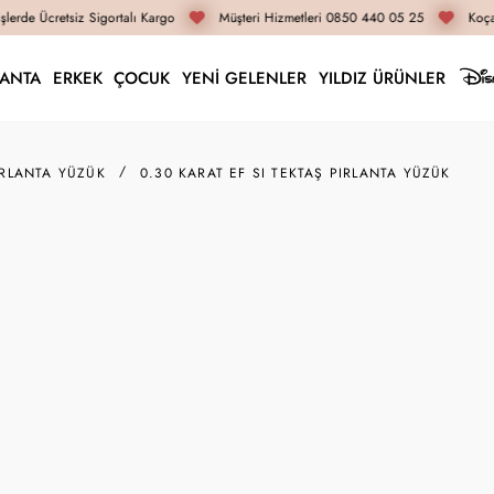
lerde Ücretsiz Sigortalı Kargo
Müşteri Hizmetleri 0850 440 05 25
Koçak
LANTA
ERKEK
ÇOCUK
YENİ GELENLER
YILDIZ ÜRÜNLER
IRLANTA YÜZÜK
0.30 KARAT EF SI TEKTAŞ PIRLANTA YÜZÜK
36T0009-030EF
0.30 Karat EF SI Tekt
63.840 TL
54.270 TL
İnternete Özel Fiyat