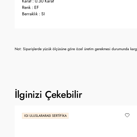
Karat : 0.30 Karat
Renk : EF
Berraklık : SI
Not: Siparişlerde yüzük ölçüsüne göre özel üretim gerekmesi durumunda kargo
İlginizi Çekebilir
IGI ULUSLARARASI SERTIFIKA