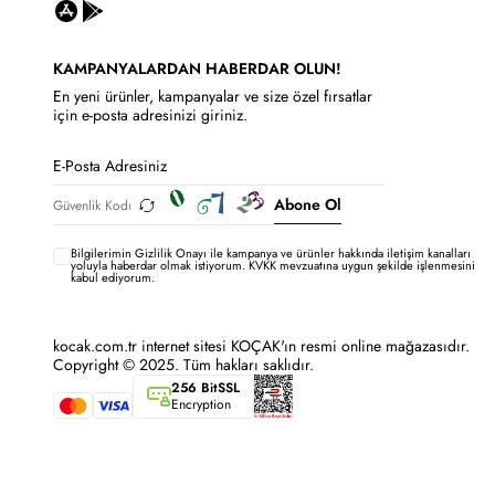
KAMPANYALARDAN HABERDAR OLUN!
En yeni ürünler, kampanyalar ve size özel fırsatlar
için e-posta adresinizi giriniz.
Abone Ol
Bilgilerimin
Gizlilik Onayı ile kampanya ve ürünler hakkında iletişim kanalları
yoluyla haberdar olmak istiyorum.
KVKK mevzuatına uygun şekilde işlenmesini
kabul ediyorum.
kocak.com.tr internet sitesi KOÇAK'ın resmi online mağazasıdır.
Copyright © 2025. Tüm hakları saklıdır.
256 BitSSL
Encryption