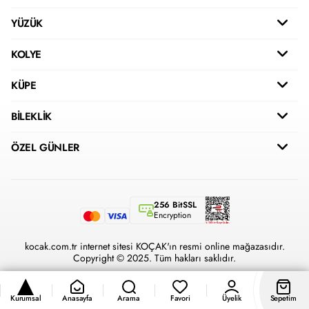
YÜZÜK
KOLYE
KÜPE
BİLEKLİK
ÖZEL GÜNLER
256 BitSSL
Encryption
kocak.com.tr internet sitesi KOÇAK'ın resmi online mağazasıdır.
Copyright © 2025. Tüm hakları saklıdır.
Kurumsal
Anasayfa
Arama
Favori
Üyelik
Sepetim
®
Hipotenüs
Yeni Nesil E-Ticaret Sistemleri ile Hazırlanmıştır.