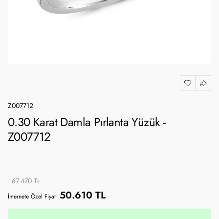
Z007712
0.30 Karat Damla Pırlanta Yüzük -
Z007712
67.470 TL
50.610 TL
İnternete Özel Fiyat