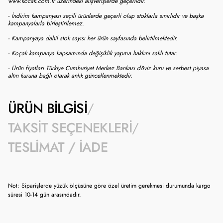
www.kocak.com.tr üzerindeki alışverişlerde geçerlidir.
- İndirim kampanyası seçili ürünlerde geçerli olup stoklarla sınırlıdır ve başka
kampanyalarla birleştirilemez.
- Kampanyaya dahil stok sayısı her ürün sayfasında belirtilmektedir.
- Koçak kampanya kapsamında değişiklik yapma hakkını saklı tutar.
- Ürün fiyatları Türkiye Cumhuriyet Merkez Bankası döviz kuru ve serbest piyasa
altın kuruna bağlı olarak anlık güncellenmektedir.
ÜRÜN BILGISI
TAKSIT SEÇENEKLERI
TESLIMAT / İADE
Not: Siparişlerde yüzük ölçüsüne göre özel üretim gerekmesi durumunda kargo
süresi 10-14 gün arasındadır.