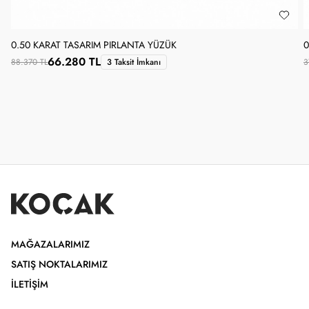
0.50 KARAT TASARIM PIRLANTA YÜZÜK
0
66.280 TL
88.370 TL
3 Taksit İmkanı
3
MAĞAZALARIMIZ
SATIŞ NOKTALARIMIZ
İLETIŞIM