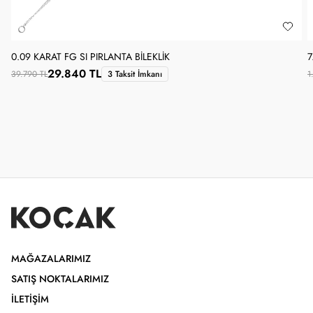
0.09 KARAT FG SI PIRLANTA BILEKLIK
7
29.840 TL
39.790 TL
3 Taksit İmkanı
1
MAĞAZALARIMIZ
SATIŞ NOKTALARIMIZ
İLETIŞIM