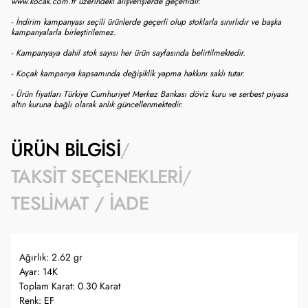
www.kocak.com.tr üzerindeki alışverişlerde geçerlidir.
- İndirim kampanyası seçili ürünlerde geçerli olup stoklarla sınırlıdır ve başka
kampanyalarla birleştirilemez.
- Kampanyaya dahil stok sayısı her ürün sayfasında belirtilmektedir.
- Koçak kampanya kapsamında değişiklik yapma hakkını saklı tutar.
- Ürün fiyatları Türkiye Cumhuriyet Merkez Bankası döviz kuru ve serbest piyasa
altın kuruna bağlı olarak anlık güncellenmektedir.
ÜRÜN BILGISI
TAKSIT SEÇENEKLERI
TESLIMAT / İADE
Ağırlık: 2.62 gr
Ayar: 14K
Toplam Karat: 0.30 Karat
Renk: EF