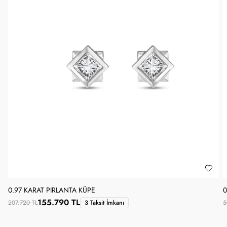
0.97 KARAT PIRLANTA KÜPE
0
155.790 TL
207.720 TL
3 Taksit İmkanı
5