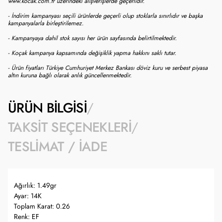
www.kocak.com.tr üzerindeki alışverişlerde geçerlidir.
- İndirim kampanyası seçili ürünlerde geçerli olup stoklarla sınırlıdır ve başka
kampanyalarla birleştirilemez.
- Kampanyaya dahil stok sayısı her ürün sayfasında belirtilmektedir.
- Koçak kampanya kapsamında değişiklik yapma hakkını saklı tutar.
- Ürün fiyatları Türkiye Cumhuriyet Merkez Bankası döviz kuru ve serbest piyasa
altın kuruna bağlı olarak anlık güncellenmektedir.
ÜRÜN BILGISI
TAKSIT SEÇENEKLERI
TESLIMAT / İADE
Ağırlık: 1.49gr
Ayar: 14K
Toplam Karat: 0.26
Renk: EF