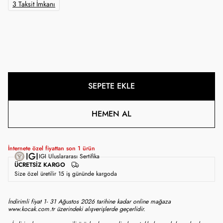
3 Taksit İmkanı
SEPETE EKLE
HEMEN AL
İnternete özel fiyattan son
1
ürün
IGI Uluslararası Sertifika
ÜCRETSIZ KARGO
Size özel üretilir 15 iş gününde kargoda
İndirimli fiyat 1- 31 Ağustos 2026 tarihine kadar online mağaza
www.kocak.com.tr üzerindeki alışverişlerde geçerlidir.