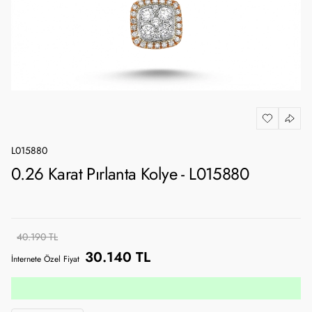
L015880
0.26 Karat Pırlanta Kolye - L015880
40.190 TL
30.140 TL
İnternete Özel Fiyat