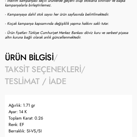
- İndirim kampanyası seçili ürünlerde geçerli olup stoklarla sınırlıdır ve başka
kampanyalarla birleştirilemez.
- Kampanyaya dahil stok sayısı her ürün sayfasında belirtilmektedir.
- Koçak kampanya kapsamında değişiklik yapma hakkını saklı tutar.
- Ürün fiyatları Türkiye Cumhuriyet Merkez Bankası döviz kuru ve serbest piyasa
altın kuruna bağlı olarak anlık güncellenmektedir.
ÜRÜN BILGISI
TAKSIT SEÇENEKLERI
TESLIMAT / İADE
Ağırlık: 1.71 gr
Ayar: 14 K
Toplam Karat: 0.26
Renk: EF
Berraklık: SI-VS/SI