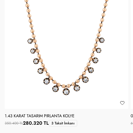
1.43 KARAT TASARIM PIRLANTA KOLYE
0
280.320 TL
350.400 TL
3 Taksit İmkanı
6