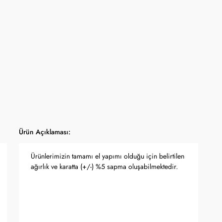
yfasında belirtilmektedir.
apma hakkını saklı tutar.
 Bankası döviz kuru ve serbest piyasa altın kuruna bağlı olarak anlık
Ürün Açıklaması:
Ürünlerimizin tamamı el yapımı olduğu için belirtilen
ağırlık ve karatta (+/-) %5 sapma oluşabilmektedir.