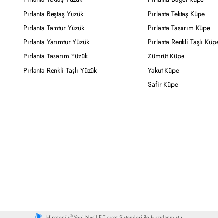
Pırlanta Beştaş Yüzük
Pırlanta Tektaş Küpe
Pırlanta Tamtur Yüzük
Pırlanta Tasarım Küpe
Pırlanta Yarımtur Yüzük
Pırlanta Renkli Taşlı Küp
Pırlanta Tasarım Yüzük
Zümrüt Küpe
Pırlanta Renkli Taşlı Yüzük
Yakut Küpe
Safir Küpe
®
Hipotenüs
Yeni Nesil E-Ticaret Sistemleri ile Hazırlanmıştır.