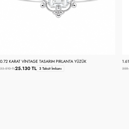
0.72 KARAT VINTAGE TASARIM PIRLANTA YÜZÜK
1.6
25.130 TL
33.510 TL
3 Taksit İmkanı
358.