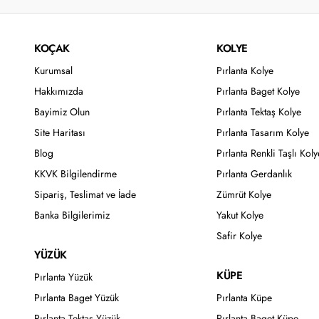
KOÇAK
KOLYE
Kurumsal
Pırlanta Kolye
Hakkımızda
Pırlanta Baget Kolye
Bayimiz Olun
Pırlanta Tektaş Kolye
Site Haritası
Pırlanta Tasarım Kolye
Blog
Pırlanta Renkli Taşlı Koly
KKVK Bilgilendirme
Pırlanta Gerdanlık
Sipariş, Teslimat ve İade
Zümrüt Kolye
Banka Bilgilerimiz
Yakut Kolye
Safir Kolye
YÜZÜK
KÜPE
Pırlanta Yüzük
Pırlanta Baget Yüzük
Pırlanta Küpe
Pırlanta Tektaş Yüzük
Pırlanta Baget Küpe