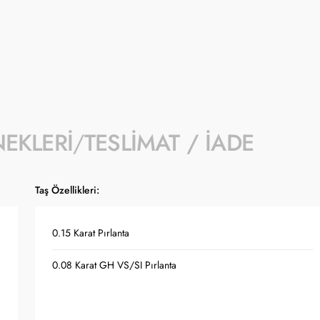
- Kampanyaya dahil stok sayısı her ürün sa
- Koçak kampanya kapsamında değişiklik y
- Ürün fiyatları Türkiye Cumhuriyet Merkez
güncellenmektedir.
NEKLERI
TESLIMAT / İADE
Taş Özellikleri:
0.15 Karat Pırlanta
0.08 Karat GH VS/SI Pırlanta