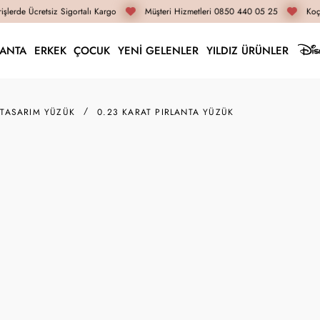
şlerde Ücretsiz Sigortalı Kargo
Müşteri Hizmetleri 0850 440 05 25
Koça
LANTA
ERKEK
ÇOCUK
YENİ GELENLER
YILDIZ ÜRÜNLER
 TASARIM YÜZÜK
0.23 KARAT PIRLANTA YÜZÜK
Z009614
0.23 Karat Pırlanta Y
48.250 TL
36.190 TL
İnternete Özel Fiyat