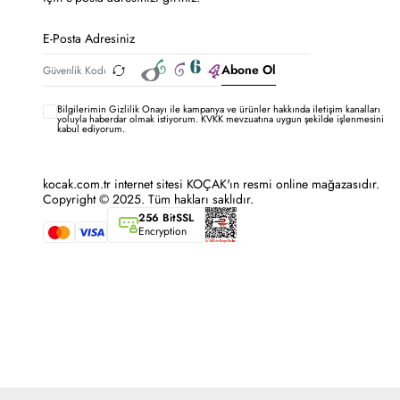
Abone Ol
Bilgilerimin
Gizlilik Onayı ile kampanya ve ürünler hakkında iletişim kanalları
yoluyla haberdar olmak istiyorum.
KVKK mevzuatına uygun şekilde işlenmesini
kabul ediyorum.
kocak.com.tr internet sitesi KOÇAK'ın resmi online mağazasıdır.
Copyright © 2025. Tüm hakları saklıdır.
256 BitSSL
Encryption