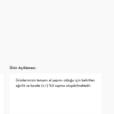
yfasında belirtilmektedir.
apma hakkını saklı tutar.
 Bankası döviz kuru ve serbest piyasa altın kuruna bağlı olarak anlık
Ürün Açıklaması:
Ürünlerimizin tamamı el yapımı olduğu için belirtilen
ağırlık ve karatta (+/-) %5 sapma oluşabilmektedir.