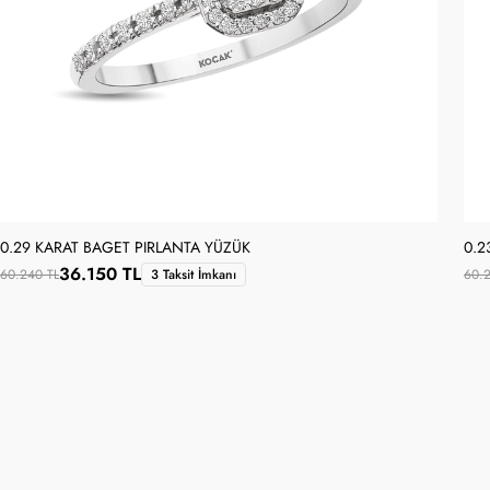
0.29 KARAT BAGET PIRLANTA YÜZÜK
0.2
36.150 TL
60.240 TL
3 Taksit İmkanı
60.2