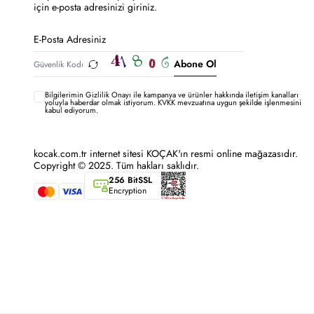
için e-posta adresinizi giriniz.
Abone Ol
Bilgilerimin
Gizlilik Onayı ile kampanya ve ürünler hakkında iletişim kanalları
yoluyla haberdar olmak istiyorum.
KVKK mevzuatına uygun şekilde işlenmesini
kabul ediyorum.
kocak.com.tr internet sitesi KOÇAK'ın resmi online mağazasıdır.
Copyright © 2025. Tüm hakları saklıdır.
256 BitSSL
Encryption