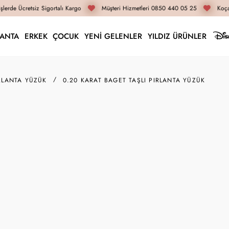
lerde Ücretsiz Sigortalı Kargo
Müşteri Hizmetleri 0850 440 05 25
Koçak
LANTA
ERKEK
ÇOCUK
YENİ GELENLER
YILDIZ ÜRÜNLER
RLANTA YÜZÜK
0.20 KARAT BAGET TAŞLI PIRLANTA YÜZÜK
Z014324
0.20 Karat Baget Taşl
48.120 TL
36.090 TL
İnternete Özel Fiyat