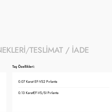
- Kampanyaya dahil stok sayısı her ürün sa
- Koçak kampanya kapsamında değişiklik y
- Ürün fiyatları Türkiye Cumhuriyet Merkez
güncellenmektedir.
NEKLERI
TESLIMAT / İADE
Taş Özellikleri:
0.07 Karat EF-VS2 Pırlanta
0.13 KaratEF-VS/SI Pırlanta