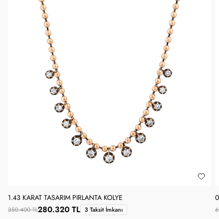
1.43 KARAT TASARIM PIRLANTA KOLYE
0
280.320 TL
350.400 TL
3 Taksit İmkanı
6