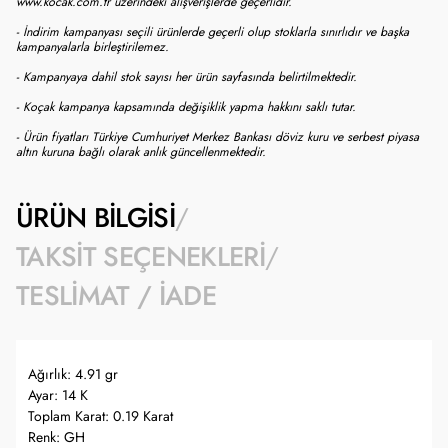
www.kocak.com.tr üzerindeki alışverişlerde geçerlidir.
- İndirim kampanyası seçili ürünlerde geçerli olup stoklarla sınırlıdır ve başka
kampanyalarla birleştirilemez.
- Kampanyaya dahil stok sayısı her ürün sayfasında belirtilmektedir.
- Koçak kampanya kapsamında değişiklik yapma hakkını saklı tutar.
- Ürün fiyatları Türkiye Cumhuriyet Merkez Bankası döviz kuru ve serbest piyasa
altın kuruna bağlı olarak anlık güncellenmektedir.
ÜRÜN BILGISI
TAKSIT SEÇENEKLERI
TESLIMAT / İADE
Ağırlık: 4.91 gr
Ayar: 14 K
Toplam Karat: 0.19 Karat
Renk: GH