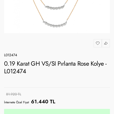
L012474
0.19 Karat GH VS/SI Pırlanta Rose Kolye -
L012474
81.920 TL
61.440 TL
İnternete Özel Fiyat