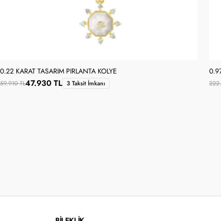
0.22 KARAT TASARIM PIRLANTA KOLYE
0.9
47.930 TL
59.910 TL
3 Taksit İmkanı
222
BİLEKLİK