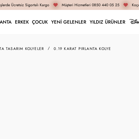
lerde Ücretsiz Sigortalı Kargo
Müşteri Hizmetleri 0850 440 05 25
Koçak
LANTA
ERKEK
ÇOCUK
YENİ GELENLER
YILDIZ ÜRÜNLER
TA TASARIM KOLYELER
0.19 KARAT PIRLANTA KOLYE
L018166
0.19 Karat Pırlanta Ko
35.960 TL
26.970 TL
İnternete Özel Fiyat