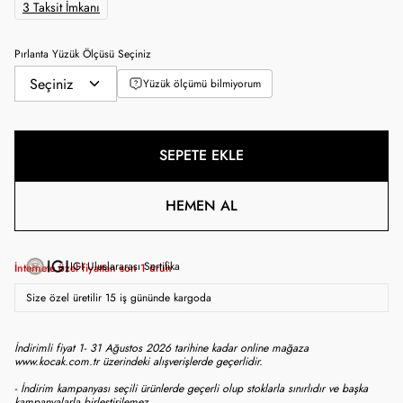
3 Taksit İmkanı
Pırlanta Yüzük Ölçüsü Seçiniz
Yüzük ölçümü bilmiyorum
SEPETE EKLE
HEMEN AL
IGI Uluslararası Sertifika
İnternete özel fiyattan son
1
ürün
Size özel üretilir 15 iş gününde kargoda
İndirimli fiyat 1- 31 Ağustos 2026 tarihine kadar online mağaza
www.kocak.com.tr üzerindeki alışverişlerde geçerlidir.
- İndirim kampanyası seçili ürünlerde geçerli olup stoklarla sınırlıdır ve başka
kampanyalarla birleştirilemez.