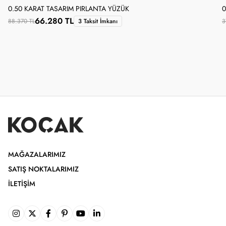
0.50 KARAT TASARIM PIRLANTA YÜZÜK
0
66.280 TL
88.370 TL
3 Taksit İmkanı
3
MAĞAZALARIMIZ
SATIŞ NOKTALARIMIZ
İLETIŞIM