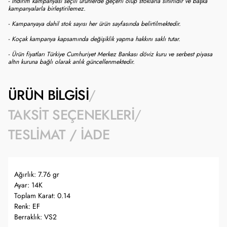
- İndirim kampanyası seçili ürünlerde geçerli olup stoklarla sınırlıdır ve başka
kampanyalarla birleştirilemez.
- Kampanyaya dahil stok sayısı her ürün sayfasında belirtilmektedir.
- Koçak kampanya kapsamında değişiklik yapma hakkını saklı tutar.
- Ürün fiyatları Türkiye Cumhuriyet Merkez Bankası döviz kuru ve serbest piyasa
altın kuruna bağlı olarak anlık güncellenmektedir.
ÜRÜN BILGISI
TAKSIT SEÇENEKLERI
TESLIMAT / İADE
Ağırlık: 7.76 gr
Ayar: 14K
Toplam Karat: 0.14
Renk: EF
Berraklık: VS2