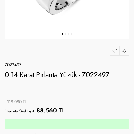
Z022497
0.14 Karat Pırlanta Yüzük - Z022497
118.080 TL
88.560 TL
İnternete Özel Fiyat