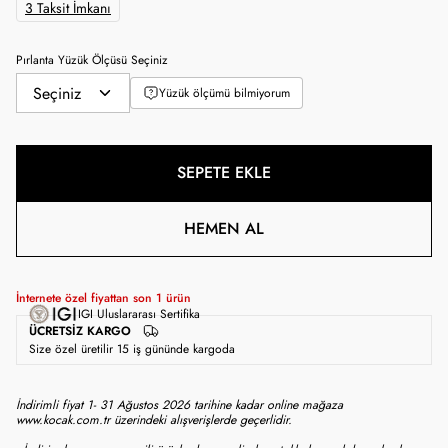
3 Taksit İmkanı
Pırlanta Yüzük Ölçüsü Seçiniz
Yüzük ölçümü bilmiyorum
SEPETE EKLE
HEMEN AL
İnternete özel fiyattan son
1
ürün
IGI Uluslararası Sertifika
ÜCRETSIZ KARGO
Size özel üretilir 15 iş gününde kargoda
İndirimli fiyat 1- 31 Ağustos 2026 tarihine kadar online mağaza
www.kocak.com.tr üzerindeki alışverişlerde geçerlidir.