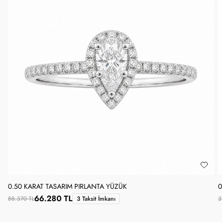
0.50 KARAT TASARIM PIRLANTA YÜZÜK
0
66.280 TL
88.370 TL
3 Taksit İmkanı
3