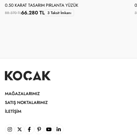
0.50 KARAT TASARIM PIRLANTA YÜZÜK
0
66.280 TL
88.370 TL
3 Taksit İmkanı
3
MAĞAZALARIMIZ
SATIŞ NOKTALARIMIZ
İLETIŞIM