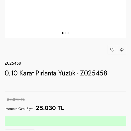
Z025458
0.10 Karat Pırlanta Yüzük - Z025458
33.370 TL
25.030 TL
İnternete Özel Fiyat