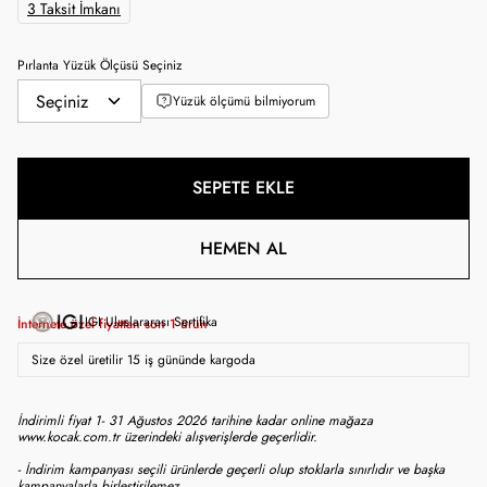
3 Taksit İmkanı
Pırlanta Yüzük Ölçüsü Seçiniz
Yüzük ölçümü bilmiyorum
SEPETE EKLE
HEMEN AL
IGI Uluslararası Sertifika
İnternete özel fiyattan son
1
ürün
Size özel üretilir 15 iş gününde kargoda
İndirimli fiyat 1- 31 Ağustos 2026 tarihine kadar online mağaza
www.kocak.com.tr üzerindeki alışverişlerde geçerlidir.
- İndirim kampanyası seçili ürünlerde geçerli olup stoklarla sınırlıdır ve başka
kampanyalarla birleştirilemez.