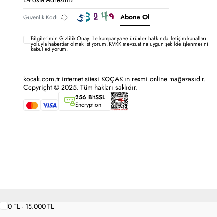
Abone Ol
Bilgilerimin
Gizlilik Onayı ile kampanya ve ürünler hakkında iletişim kanalları
yoluyla haberdar olmak istiyorum.
KVKK mevzuatına uygun şekilde işlenmesini
kabul ediyorum.
kocak.com.tr internet sitesi KOÇAK'ın resmi online mağazasıdır.
Copyright © 2025. Tüm hakları saklıdır.
256 BitSSL
Encryption
0 TL - 15.000 TL