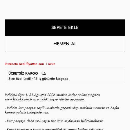
SEPETE EKLE
HEMEN AL
İnternete özel fiyattan son
1
ürün
ÜCRETSIZ KARGO
Size özel üretilir 15 iş gününde kargoda
İndirimli fiyat 1- 31 Ağustos 2026 tarihine kadar online mağaza
www.kocak.com.tr üzerindeki alışverişlerde geçerlidir.
- İndirim kampanyası seçili ürünlerde geçerli olup stoklarla sınırlıdır ve başka
kampanyalarla birleştirilemez.
- Kampanyaya dahil stok sayısı her ürün sayfasında belirtilmektedir.
- Koçak kampanya kapsamında değişiklik yapma hakkını saklı tutar.