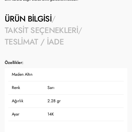
ÜRÜN BILGISI
TAKSIT SEÇENEKLERI
TESLIMAT / İADE
Özellikler:
Maden Altın
Renk
Sarı
Ağırlık
2.28 gr
Ayar
14K