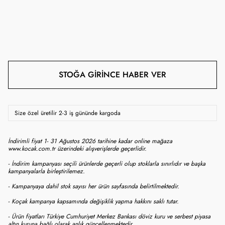
STOĞA GIRINCE HABER VER
Size özel üretilir 2-3 iş gününde kargoda
İndirimli fiyat 1- 31 Ağustos 2026 tarihine kadar online mağaza
www.kocak.com.tr üzerindeki alışverişlerde geçerlidir.
- İndirim kampanyası seçili ürünlerde geçerli olup stoklarla sınırlıdır ve başka
kampanyalarla birleştirilemez.
- Kampanyaya dahil stok sayısı her ürün sayfasında belirtilmektedir.
- Koçak kampanya kapsamında değişiklik yapma hakkını saklı tutar.
- Ürün fiyatları Türkiye Cumhuriyet Merkez Bankası döviz kuru ve serbest piyasa
altın kuruna bağlı olarak anlık güncellenmektedir.