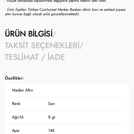
- Koçak kampanya kapsamında değişiklik yapma hakkını saklı tutar.
- Ürün fiyatları Türkiye Cumhuriyet Merkez Bankası döviz kuru ve serbest piyasa
altın kuruna bağlı olarak anlık güncellenmektedir.
ÜRÜN BILGISI
TAKSIT SEÇENEKLERI
TESLIMAT / İADE
Özellikler:
Maden Altın
Renk
Sarı
Ağırlık
8 gr
Ayar
14K