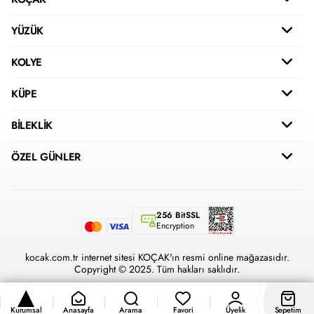
YÜZÜK
KOLYE
KÜPE
BİLEKLİK
ÖZEL GÜNLER
256 BitSSL
Encryption
kocak.com.tr internet sitesi KOÇAK'ın resmi online mağazasıdır.
Copyright © 2025. Tüm hakları saklıdır.
Kurumsal
Anasayfa
Arama
Favori
Üyelik
Sepetim
®
Hipotenüs
Yeni Nesil E-Ticaret Sistemleri ile Hazırlanmıştır.