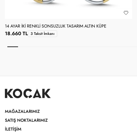
14 AYAR İKI RENKLI SONSUZLUK TASARIM ALTIN KÜPE
1
18.660 TL
3 Taksit İmkanı
MAĞAZALARIMIZ
SATIŞ NOKTALARIMIZ
İLETIŞIM