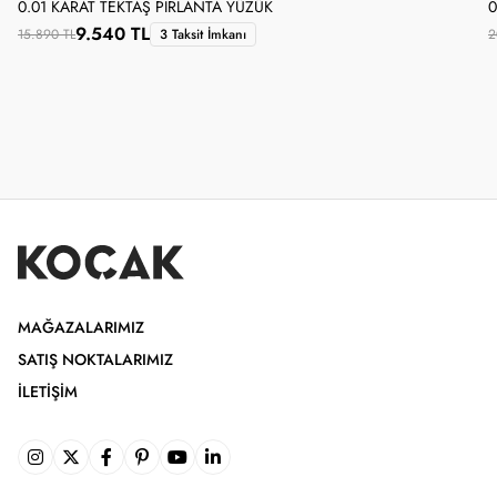
0.01 KARAT TEKTAŞ PIRLANTA YÜZÜK
0
9.540 TL
15.890 TL
3 Taksit İmkanı
2
MAĞAZALARIMIZ
SATIŞ NOKTALARIMIZ
İLETIŞIM