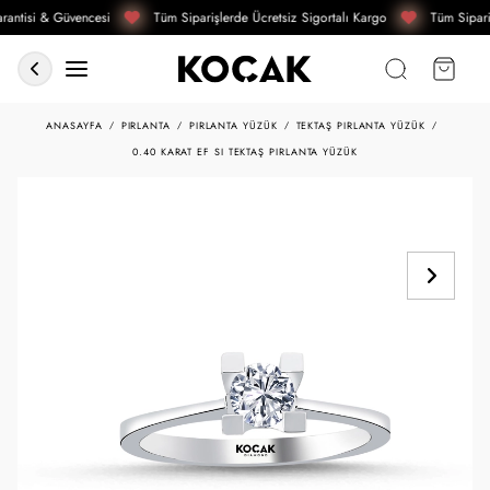
antisi & Güvencesi
Tüm Siparişlerde Ücretsiz Sigortalı Kargo
Tüm Sipari
ANASAYFA
PIRLANTA
PIRLANTA YÜZÜK
TEKTAŞ PIRLANTA YÜZÜK
0.40 KARAT EF SI TEKTAŞ PIRLANTA YÜZÜK