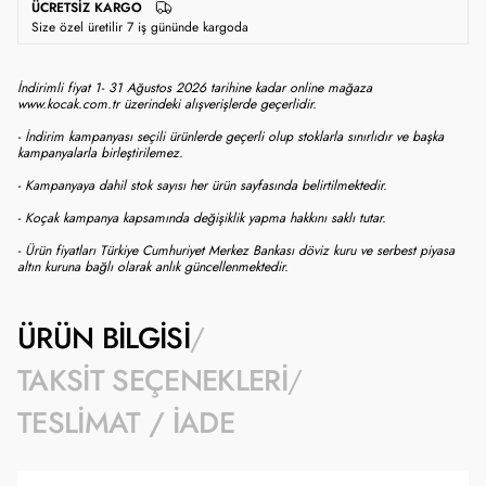
ÜCRETSIZ KARGO
Size özel üretilir 7 iş gününde kargoda
İndirimli fiyat 1- 31 Ağustos 2026 tarihine kadar online mağaza
www.kocak.com.tr üzerindeki alışverişlerde geçerlidir.
- İndirim kampanyası seçili ürünlerde geçerli olup stoklarla sınırlıdır ve başka
kampanyalarla birleştirilemez.
- Kampanyaya dahil stok sayısı her ürün sayfasında belirtilmektedir.
- Koçak kampanya kapsamında değişiklik yapma hakkını saklı tutar.
- Ürün fiyatları Türkiye Cumhuriyet Merkez Bankası döviz kuru ve serbest piyasa
altın kuruna bağlı olarak anlık güncellenmektedir.
ÜRÜN BILGISI
TAKSIT SEÇENEKLERI
TESLIMAT / İADE