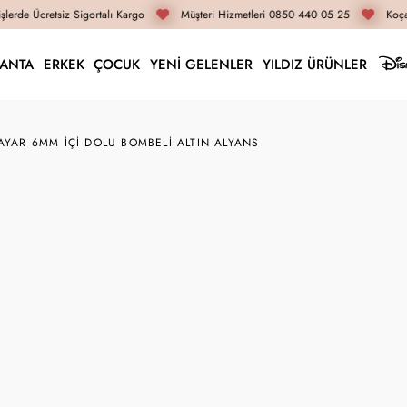
lerde Ücretsiz Sigortalı Kargo
Müşteri Hizmetleri 0850 440 05 25
Koçak
LANTA
ERKEK
ÇOCUK
YENİ GELENLER
YILDIZ ÜRÜNLER
AYAR 6MM İÇI DOLU BOMBELI ALTIN ALYANS
İNDIRIMLI FIYAT
SEPETTE EK İN
14ALY135
14 Ayar 6mm İçi Dolu
62.690 TL
59.560 TL
İnternete Özel Fiyat