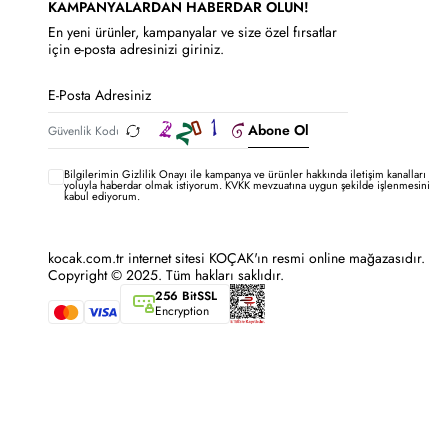
KAMPANYALARDAN HABERDAR OLUN!
En yeni ürünler, kampanyalar ve size özel fırsatlar
için e-posta adresinizi giriniz.
Abone Ol
Bilgilerimin
Gizlilik Onayı ile kampanya ve ürünler hakkında iletişim kanalları
yoluyla haberdar olmak istiyorum.
KVKK mevzuatına uygun şekilde işlenmesini
kabul ediyorum.
kocak.com.tr internet sitesi KOÇAK'ın resmi online mağazasıdır.
Copyright © 2025. Tüm hakları saklıdır.
256 BitSSL
Encryption