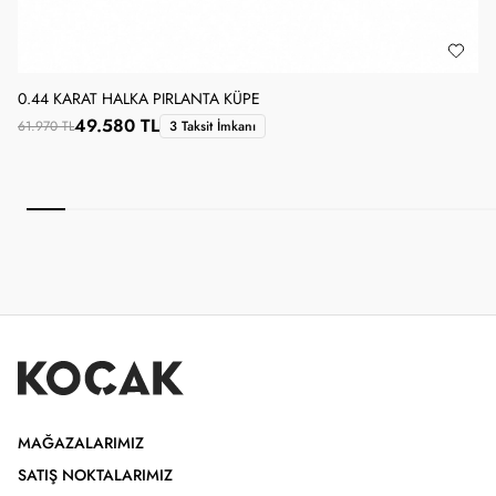
0.44 KARAT HALKA PIRLANTA KÜPE
0
49.580 TL
61.970 TL
3 Taksit İmkanı
4
MAĞAZALARIMIZ
SATIŞ NOKTALARIMIZ