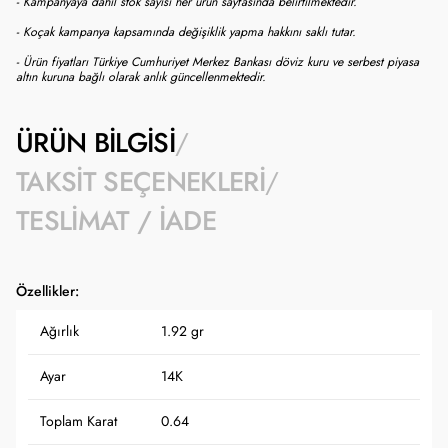
- Kampanyaya dahil stok sayısı her ürün sayfasında belirtilmektedir.
- Koçak kampanya kapsamında değişiklik yapma hakkını saklı tutar.
- Ürün fiyatları Türkiye Cumhuriyet Merkez Bankası döviz kuru ve serbest piyasa
altın kuruna bağlı olarak anlık güncellenmektedir.
ÜRÜN BILGISI
TAKSIT SEÇENEKLERI
TESLIMAT / İADE
Özellikler:
Ağırlık
1.92 gr
Ayar
14K
Toplam Karat
0.64