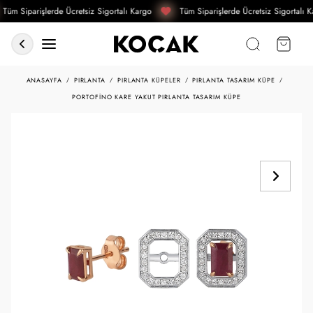
Tüm Siparişlerde Ücretsiz Sigortalı Kargo
Tüm Siparişlerde Ücretsiz Sigortalı K
ANASAYFA
PIRLANTA
PIRLANTA KÜPELER
PIRLANTA TASARIM KÜPE
PORTOFINO KARE YAKUT PIRLANTA TASARIM KÜPE